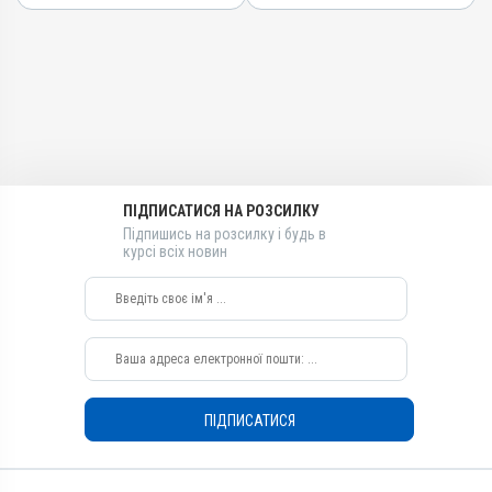
Вітамін B6, Вітамін B2 /
AB-09380-01-20
рибофлавін, Метіонін,
Групи препаратів
Бурштинова кислота ,
Вітамін B3 / PP /
Дерматологічні,
нікотинамід, Тріамцинолон
Гормональні, Протизапальні
Види тварин
Лікарська форма
Собаки, Коти
Суспензія
Застосування
Діючи речовини
ПІДПИСАТИСЯ НА РОЗСИЛКУ
Перорально на корінь язика,
Вітамін B6, Вітамін B2 /
Підпишись на розсилку і будь в
Перорально з кормом
рибофлавін, Метіонін,
курсі всіх новин
Бурштинова кислота ,
Призначення
Вітамін B3 / PP /
Для шкіри, Від шкірних
нікотинамід, Тріамцинолон
паразитів
Види тварин
Показання
Собаки, Коти
Алергія; Артрити; Дерматит;
Застосування
Екзема; Запалення; Набряк;
Опіки; Свербіж; Тендовагініт
Перорально на корінь язика,
ПІДПИСАТИСЯ
Перорально з кормом
Призначення
Від шкірних паразитів, Для