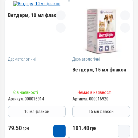
Ветдерм, 10 мл флакон
Назва препарату
Ветдерм
Артикул
Дерматологічні
000016914
Дерматологічні
Штрихкод
Ветдерм, 15 мл флакон
4820012504657
Номер РП
Назва препарату
AB-09380-01-20
Є в наявності
Немає в наявності
Ветдерм
Артикул:
000016914
Артикул:
000016920
Групи препаратів
Артикул
Дерматологічні,
10 мл флакон
15 мл флакон
Гормональні, Протизапальні
000016920
Лікарська форма
Штрихкод
79.50
101.40
грн
грн
Суспензія
4820012504664
Діючи речовини
Номер РП