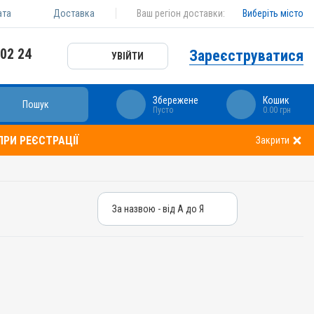
ата
Доставка
Ваш регіон доставки:
Виберіть місто
 02 24
Зареєструватися
УВІЙТИ
Збережене
Кошик
Пошук
Пусто
0.00 грн
РИ РЕЄСТРАЦІЇ
Закрити
За назвою - від А до Я
За назвою - від А до Я
За ціною – від дешевих
За ціною – від дорогих