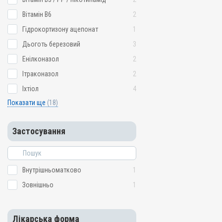
Вітамін B6
2
Гідрокортизону ацепонат
1
Дьоготь березовий
3
Енілконазол
2
Ітраконазол
2
Іхтіол
4
Показати ще
(18)
Застосування
Внутрішньоматково
1
Зовнішньо
1
Лікарська форма