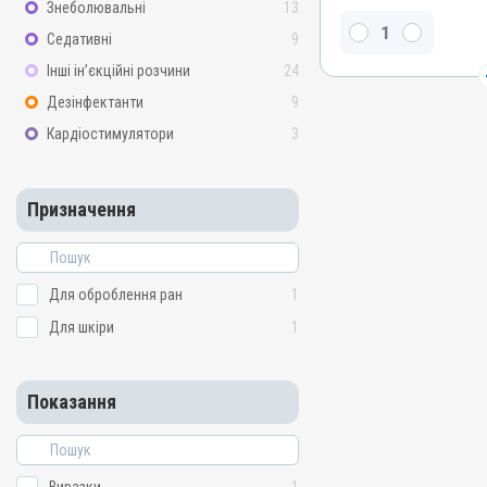
Знеболювальні
13
Бензилпеніциліну натрієв
Седативні
9
Стрептоміцину сульфат, 
Інші ін’єкційні розчини
24
Види тварин
ВРХ
Дезінфектанти
9
Застосування
Кардіостимулятори
3
Зовнішньо, Внутрішньом
Призначення
Призначення
Для оброблення ран, Дл
Показання
Виразки; Дерматит; Екзе
Запалення; Метрит; Рани;
Для оброблення ран
1
Для шкіри
1
Показання