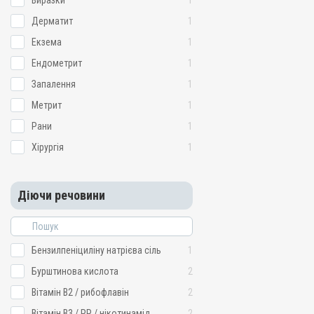
Виразки
1
Дерматит
1
Екзема
1
Ендометрит
1
Запалення
1
Метрит
1
Рани
1
Хірургія
1
Діючи речовини
Бензилпеніциліну натрієва сіль
1
Бурштинова кислота
2
Вітамін B2 / рибофлавін
2
Вітамін B3 / PP / нікотинамід
2