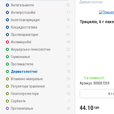
Дерматологічні
Антигельмінтні
56
Антипротозойні
17
Інсектоакарицидні
45
Трицилін, 6 г пак
Кокцидіостатики
11
Назва препарату
Протипаразитарні
97
Трицилін
Антимікробні
68
Артикул
Акушерсько-гінекологічні
22
000007359
Гормональні
10
Штрихкод
Протимаститні
11
4820012500154
Дерматологічні
18
Номер РП
Є в наявності
Вітамінно-мінеральні
23
АВ-01269-01-10
Артикул:
000007359
Регулятори травлення
12
Групи препаратів
Дерматологічні, Антимік
Гепатопротектори
15
6 г
Лікарська форма
Сорбенти
1
Порошок
44.10
грн
Протизапальні
20
Діючи речовини