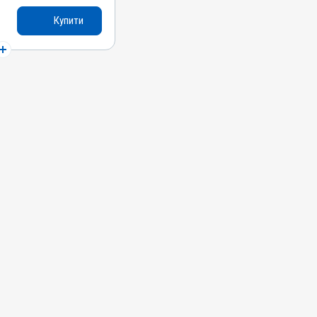
а сіль,
Купити
Стрептоцид білий
атково
я шкіри
ма; Ендометрит;
 Хірургія