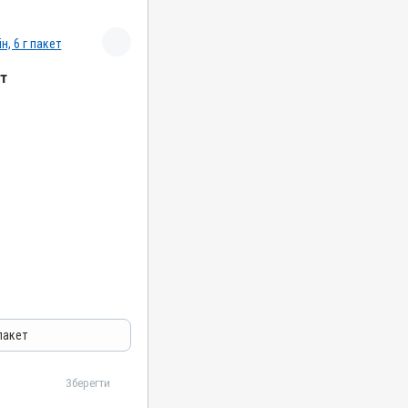
ет
робні
 пакет
Зберегти