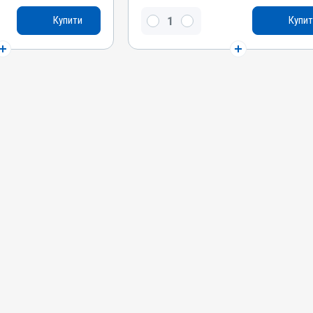
Стрептоміцину сульфат, Стрептоцид білий,
Купити
Купит
оміцину сульфат,
Бензилпеніциліну натрієва сіль
Види тварин
ВРХ
Застосування
Внутрішньоматково, Зовнішньо
Призначення
Для шкіри, Для оброблення ран
аразитів, Для вух
Показання
Виразки; Дерматит; Екзема; Ендометрит;
ит; Отодектоз;
Запалення; Метрит; Рани; Хірургія