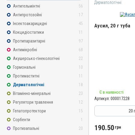
Дерматологічні
Антигельмінтні
56
Антипротозойні
17
Інсектоакарицидні
45
Аусил, 20 г туба
Кокцидіостатики
11
Назва препарату
Протипаразитарні
97
Аусил
Антимікробні
68
Артикул
Акушерсько-гінекологічні
22
000017228
Гормональні
10
Штрихкод
Протимаститні
11
4820012504909
Дерматологічні
18
Номер РП
Є в наявності
Вітамінно-мінеральні
23
АВ-09424-01-20
Артикул:
000017228
Регулятори травлення
12
Групи препаратів
Дерматологічні, Інсектоа
Гепатопротектори
15
20 
Антимікробні
Сорбенти
1
Лікарська форма
190.50
грн
Протизапальні
20
Мазь