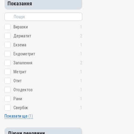
Показання
Виразки
1
Дерматит
2
Екзема
1
Ендометрит
1
Запалення
2
Метрит
1
Отит
1
Отодектоз
1
Рани
1
Свербіж
1
Показати ще
(1)
Діючи речовини