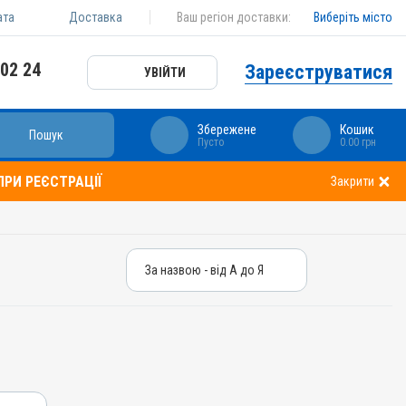
ата
Доставка
Ваш регіон доставки:
Виберіть місто
 02 24
Зареєструватися
УВІЙТИ
Збережене
Кошик
Пошук
Пусто
0.00 грн
РИ РЕЄСТРАЦІЇ
Закрити
За назвою - від А до Я
За назвою - від А до Я
За ціною – від дешевих
За ціною – від дорогих