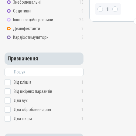
Знеболювальні
13
Діючи речовини
Седативні
9
Ністатин, Перметрин, Не
Триамцинолону ацетонід
Інші ін’єкційні розчини
24
Види тварин
Дезінфектанти
9
Собаки, Коти
Кардіостимулятори
3
Застосування
Зовнішньо
Призначення
Призначення
Від кліщів, Від шкірних п
Показання
Дерматит; Запалення; От
Від кліщів
1
Свербіж
Від шкірних паразитів
1
Для вух
1
Для оброблення ран
1
Для шкіри
1