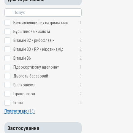
Бензилпеніциліну натрієва сіль
1
Бурштинова кислота
2
Вітамін B2 / рибофлавін
2
Вітамін B3 / PP / нікотинамід
2
Вітамін B6
2
Гідрокортизону ацепонат
1
Дьоготь березовий
3
Енілконазол
2
Ітраконазол
2
Іхтіол
4
Показати ще
(18)
Застосування