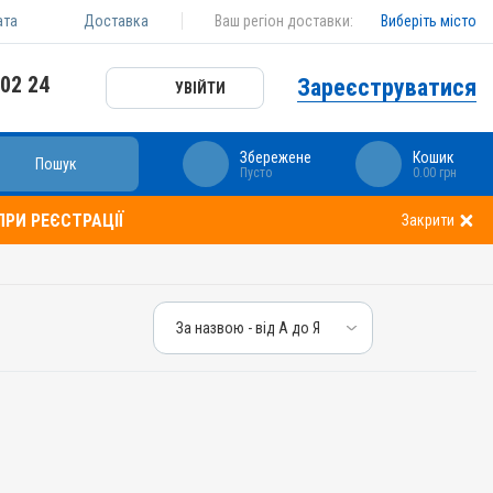
ата
Доставка
Ваш регіон доставки:
Виберіть місто
 02 24
Зареєструватися
УВІЙТИ
Збережене
Кошик
Пошук
Пусто
0.00 грн
РИ РЕЄСТРАЦІЇ
Закрити
За назвою - від А до Я
За назвою - від А до Я
За ціною – від дешевих
За ціною – від дорогих