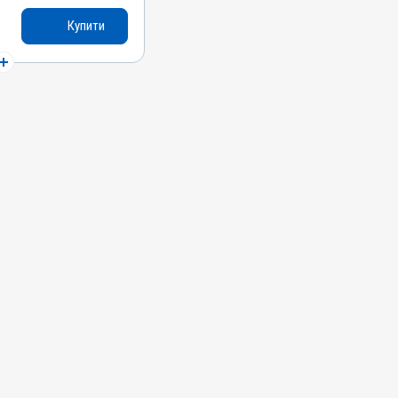
а сіль,
Купити
Стрептоцид білий
атково
я шкіри
ма; Ендометрит;
 Хірургія