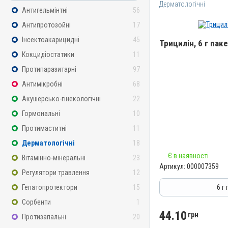
Дерматологічні
Антигельмінтні
56
Антипротозойні
17
Інсектоакарицидні
45
Трицилін, 6 г пак
Кокцидіостатики
11
Назва препарату
Протипаразитарні
97
Трицилін
Антимікробні
68
Артикул
Акушерсько-гінекологічні
22
000007359
Гормональні
10
Штрихкод
Протимаститні
11
4820012500154
Дерматологічні
18
Номер РП
Є в наявності
Вітамінно-мінеральні
23
АВ-01269-01-10
Артикул:
000007359
Регулятори травлення
12
Групи препаратів
Дерматологічні, Антимік
Гепатопротектори
15
6 г
Лікарська форма
Сорбенти
1
Порошок
44.10
грн
Протизапальні
20
Діючи речовини