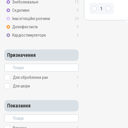
Знеболювальні
13
Бензилпеніциліну натрієв
Седативні
9
Стрептоміцину сульфат, 
Інші ін’єкційні розчини
24
Види тварин
ВРХ
Дезінфектанти
9
Застосування
Кардіостимулятори
3
Зовнішньо, Внутрішньом
Призначення
Призначення
Для оброблення ран, Дл
Показання
Виразки; Дерматит; Екзе
Запалення; Метрит; Рани;
Для оброблення ран
1
Для шкіри
1
Показання