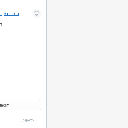
ет
робні
 пакет
Зберегти