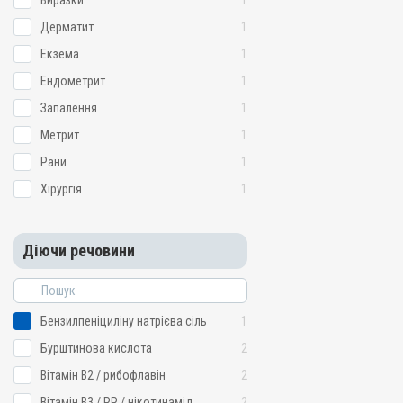
Виразки
1
Дерматит
1
Екзема
1
Ендометрит
1
Запалення
1
Метрит
1
Рани
1
Хірургія
1
Діючи речовини
Бензилпеніциліну натрієва сіль
1
Бурштинова кислота
2
Вітамін B2 / рибофлавін
2
Вітамін B3 / PP / нікотинамід
2