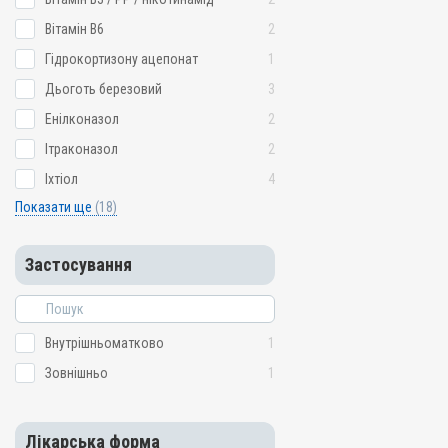
Вітамін B6
2
Гідрокортизону ацепонат
1
Дьоготь березовий
3
Енілконазол
2
Ітраконазол
2
Іхтіол
4
Показати ще
(18)
Застосування
Внутрішньоматково
1
Зовнішньо
1
Лікарська форма