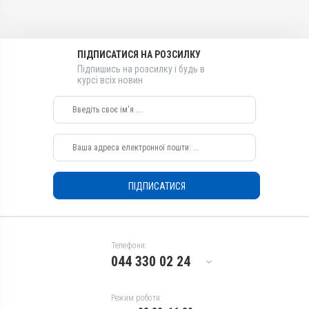
Лікарська форма
Лікарська форма
Гель
Гель
Діючи речовини
Діючи речовини
ПІДПИСАТИСЯ НА РОЗСИЛКУ
Тимол, Олія евкаліптова,
Тимол, Олія евкаліптова,
Підпишись на розсилку і будь в
Ментол
Ментол
курсі всіх новин
Натуральні складники
Натуральні складники
Так
Так
Види тварин
Види тварин
Бджоли
Бджоли
Застосування
Застосування
Дезінсекція
Дезінсекція
ПІДПИСАТИСЯ
Призначення
Призначення
Від кліщів
Від кліщів
Показання
Показання
Телефони:
Європейський гнилець;
Європейський гнилець;
044 330 02 24
Акарапідоз; Американський
Акарапідоз; Американський
гнилець; Аскофероз;
гнилець; Аскофероз;
Аспергільоз; Вароатоз;
Аспергільоз; Вароатоз;
Режим роботи:
Воскова моль;
Воскова моль; Хвороби