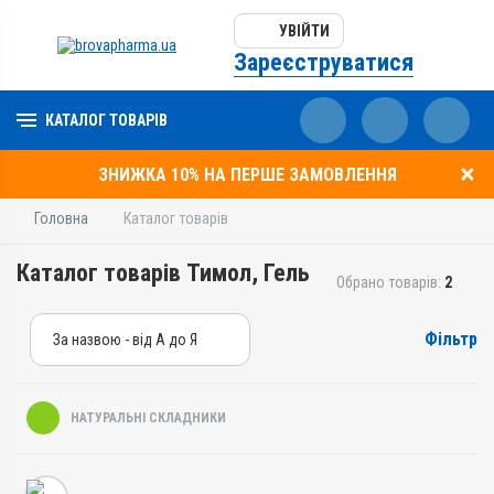
УВІЙТИ
Зареєструватися
КАТАЛОГ ТОВАРІВ
ЗНИЖКА 10% НА ПЕРШЕ ЗАМОВЛЕННЯ
Головна
Каталог товарів
Каталог товарів Тимол, Гель
Обрано товарів:
2
Фільтр
За назвою - від А до Я
За назвою - від А до Я
За ціною – від дешевих
НАТУРАЛЬНІ СКЛАДНИКИ
За ціною – від дорогих