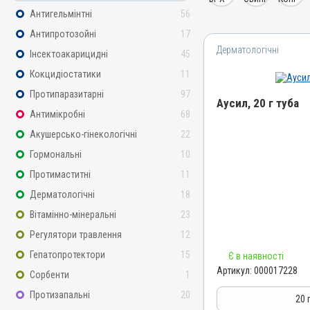
Антигельмінтні
56
Антипротозойні
17
Дерматологічні
Інсектоакарицидні
45
Кокцидіостатики
11
Протипаразитарні
97
Аусил, 20 г туба
Антимікробні
68
Акушерсько-гінекологічні
22
Назва препарату
Аусил
Гормональні
10
Артикул
Протимаститні
11
000017228
Дерматологічні
18
Штрихкод
Вітамінно-мінеральні
23
4820012504909
Регулятори травлення
12
Номер РП
Гепатопротектори
15
Є в наявності
АВ-09424-01-20
Артикул:
000017228
Сорбенти
1
Групи препаратів
Протизапальні
20
Дерматологічні, Інсектоа
20 
Антимікробні