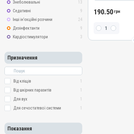
Знеболювальні
13
Лікарська форма
190.50
Седативні
9
грн
Мазь
Інші ін’єкційні розчини
24
Діючи речовини
Дезінфектанти
9
Ністатин, Перметрин, Не
Триамцинолону ацетонід
Кардіостимулятори
3
Види тварин
Собаки, Коти
Призначення
Застосування
Зовнішньо
Призначення
Від кліщів
1
Від кліщів, Від шкірних п
Від шкірних паразитів
1
Показання
Дерматит; Запалення; От
Для вух
1
Свербіж
Для сечостатевої системи
1
Показання