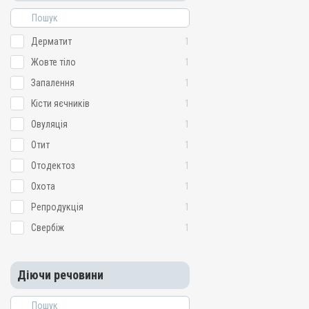
Дерматит
1
Жовте тіло
1
Запалення
1
Кісти яєчників
1
Овуляція
1
Отит
1
Отодектоз
1
Охота
1
Репродукція
1
Свербіж
1
Діючи речовини