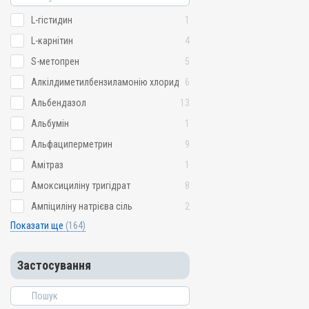
L-гістидин
1
L-карнітин
4
S-метопрен
5
Алкілдиметилбензиламонію хлорид
6
Альбендазол
13
Альбумін
1
Альфациперметрин
9
Амітраз
1
Амоксициліну тригідрат
8
Ампіциліну натрієва сіль
2
Показати ще
(164)
Застосування