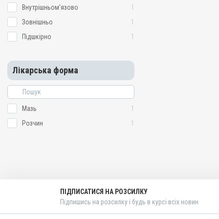
Внутрішньом'язово
1
Зовнішньо
1
Підшкірно
1
Лікарська форма
Мазь
1
Розчин
1
ПІДПИСАТИСЯ НА РОЗСИЛКУ
Підпишись на розсилку і будь в курсі всіх новин