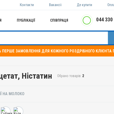
Контакти
Вакансії
Де купити
Опл
044 330
Я
ПУБЛІКАЦІЇ
СПІВПРАЦЯ
А ПЕРШЕ ЗАМОВЛЕННЯ ДЛЯ КОЖНОГО РОЗДРІБНОГО КЛІЄНТА П
цетат, Ністатин
Обрано товарів:
2
ІЇ НА МОЛОКО