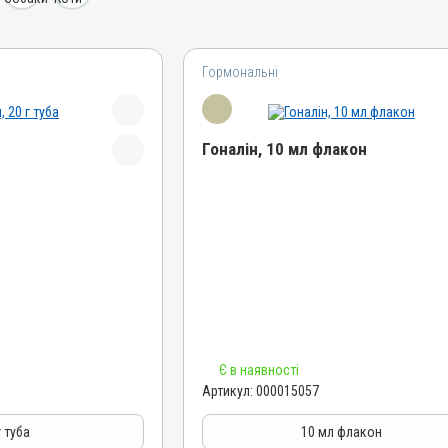
Гормональні
Гоналін, 10 мл флакон
Назва препарату
Гоналін
Артикул
000015057
Штрихкод
4820012504046
Номер РП
Є в наявності
АВ-07493-01-18
Артикул:
000015057
Групи препаратів
карицидні,
Гормональні, Акушерсько-гінекологічні
г туба
10 мл флакон