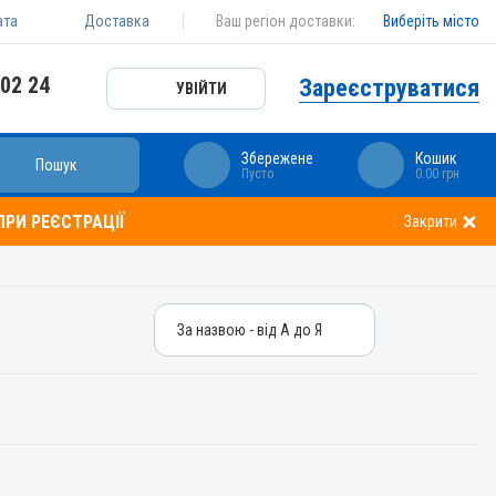
ата
Доставка
Ваш регіон доставки:
Виберіть місто
 02 24
Зареєструватися
УВІЙТИ
Збережене
Кошик
Пошук
Пусто
0.00 грн
РИ РЕЄСТРАЦІЇ
Закрити
За назвою - від А до Я
За назвою - від А до Я
За ціною – від дешевих
За ціною – від дорогих