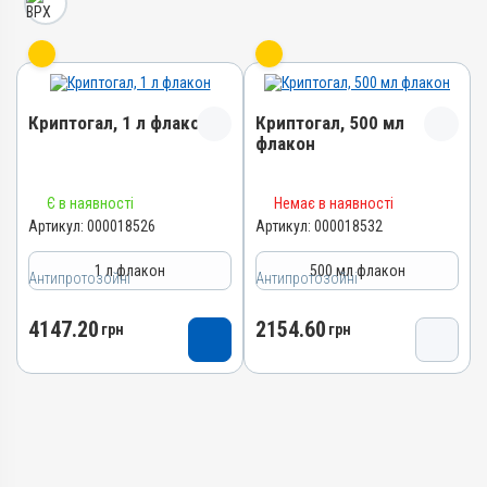
Криптогал, 1 л флакон
Криптогал, 500 мл
флакон
Назва препарату
Назва препарату
Є в наявності
Немає в наявності
Криптогал
Криптогал
Артикул:
000018526
Артикул:
000018532
Артикул
Артикул
1 л флакон
500 мл флакон
000018526
000018532
Антипротозойні
Антипротозойні
Штрихкод
Штрихкод
4147.20
2154.60
4820012505548
грн
4820012505531
грн
Номер РП
Номер РП
АВ-09660-01-23
АВ-09660-01-23
Групи препаратів
Групи препаратів
Антипротозойні,
Антипротозойні,
Протипаразитарні
Протипаразитарні