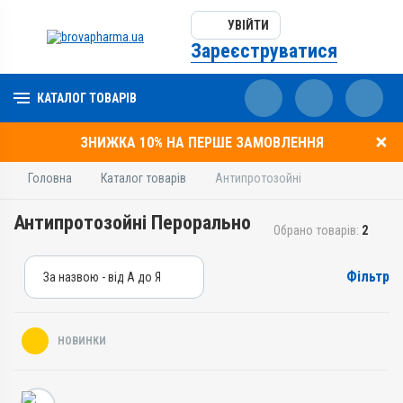
УВІЙТИ
Зареєструватися
КАТАЛОГ ТОВАРІВ
ЗНИЖКА 10% НА ПЕРШЕ ЗАМОВЛЕННЯ
Головна
Каталог товарів
Антипротозойні
Антипротозойні Перорально
Обрано товарів:
2
Фільтр
За назвою - від А до Я
За назвою - від А до Я
За ціною – від дешевих
НОВИНКИ
За ціною – від дорогих