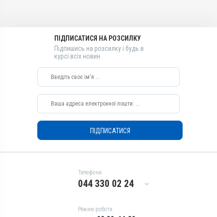
Лікарська форма
Лікарська форма
Розчин
Розчин
Діючи речовини
Діючи речовини
ПІДПИСАТИСЯ НА РОЗСИЛКУ
Галофугінону лактат
Галофугінону лактат
Підпишись на розсилку і будь в
Види тварин
Види тварин
курсі всіх новин
ВРХ
ВРХ
Застосування
Застосування
Перорально
Перорально
Призначення
Призначення
Від діареї
Від діареї
ПІДПИСАТИСЯ
Телефони:
044 330 02 24
Режим роботи: