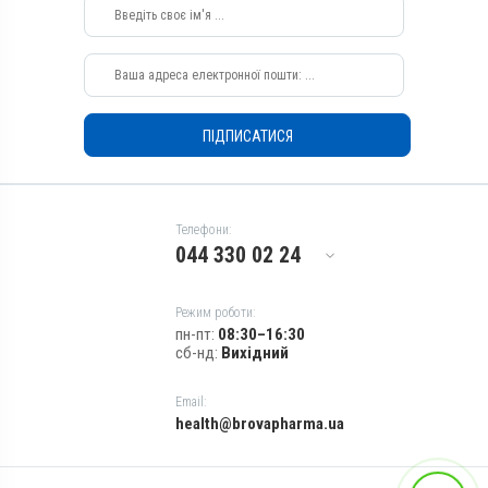
Види тварин
Кролики, Фазани, Голуби
Собаки, Коти, Кролики,
Застосування
Фазани, Голуби
Перорально з кормом
Застосування
Призначення
Перорально з кормом
Для лікування ШКТ
ПІДПИСАТИСЯ
Призначення
Показання
Для лікування ШКТ
Гістомоноз; Діарея;
Показання
Еймеріоз; Сальмонельоз;
Трихомоноз
Амебіаз; Балантидіоз;
Телефони:
Гістомоноз; Діарея;
044 330 02 24
Еймеріоз; Ентерит;
Лямбліоз; Сальмонельоз;
Трихомоноз
Режим роботи:
пн-пт:
08:30–16:30
сб-нд:
Вихідний
Email:
health@brovapharma.ua