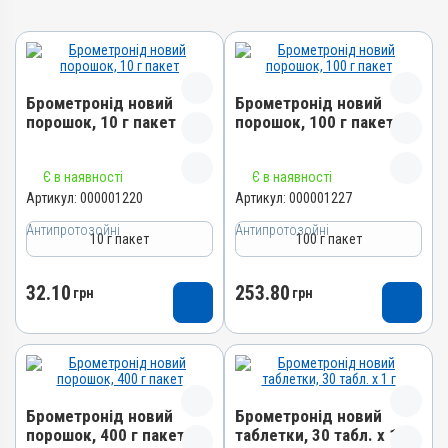
Брометронід новий
Брометронід новий
порошок, 10 г пакет
порошок, 100 г пакет
Назва препарату
Назва препарату
Є в наявності
Є в наявності
Брометронід новий порошок
Брометронід новий порошок
Артикул:
000001220
Артикул:
000001227
Артикул
Артикул
Антипротозойні
Антипротозойні
10 г пакет
100 г пакет
000001220
000001227
Штрихкод
Штрихкод
32.10
253.80
грн
грн
4820012502035
4820012502028
Номер РП
Номер РП
AB-01648-01-10
AB-01648-01-10
Групи препаратів
Групи препаратів
Антипротозойні,
Антипротозойні,
Брометронід новий
Брометронід новий
Протипаразитарні,
Протипаразитарні,
порошок, 400 г пакет
таблетки, 30 табл. х 1 г
Кокцидіостатики
Кокцидіостатики