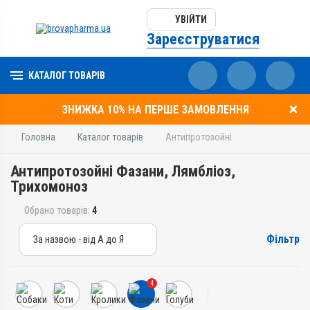
УВІЙТИ
Зареєструватися
КАТАЛОГ ТОВАРІВ
ЗНИЖКА 10% НА ПЕРШЕ ЗАМОВЛЕННЯ
Головна
Каталог товарів
Антипротозойні
Антипротозойні Фазани, Лямбліоз,
Трихомоноз
Обрано товарів:
4
Фільтр
За назвою - від А до Я
За назвою - від А до Я
За ціною – від дешевих
4
За ціною – від дорогих