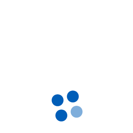
стомоноз; Діарея; Еймеріоз;
монельоз; Трихомоноз