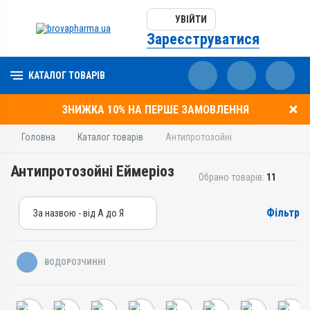
УВІЙТИ
Зареєструватися
КАТАЛОГ ТОВАРІВ
ЗНИЖКА 10% НА ПЕРШЕ ЗАМОВЛЕННЯ
Головна
Каталог товарів
Антипротозойні
Антипротозойні Еймеріоз
Обрано товарів:
11
Фільтр
За назвою - від А до Я
За назвою - від А до Я
За ціною – від дешевих
ВОДОРОЗЧИННІ
За ціною – від дорогих