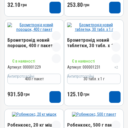
Діарея; Еймеріоз; Ентерит;
32.10
253.80
Водорозчинний
грн
Водорозчинний
грн
4820012502035
4820012502028
Кокцидіоз
Так
Так
Номер РП
Номер РП
Види тварин
Види тварин
AB-01648-01-10
AB-01648-01-10
Гуси, Індики, Кури, Фазани,
Гуси, Індики, Кури, Фазани,
Групи препаратів
Групи препаратів
Голуби
Голуби
Антипротозойні,
Антипротозойні,
Брометронід новий
Брометронід новий
Застосування
Застосування
Протипаразитарні,
Протипаразитарні,
порошок, 400 г пакет
таблетки, 30 табл. х 1 г
Кокцидіостатики
Кокцидіостатики
Перорально з кормом,
Перорально з водою,
Перорально з водою
Перорально з кормом
Лікарська форма
Лікарська форма
Назва препарату
Назва препарату
Призначення
Призначення
Порошок
Є в наявності
Порошок
Є в наявності
Брометронід новий порошок
Брометронід новий
Для лікування ШКТ, Від
Для лікування ШКТ, Від
Артикул:
000001229
Артикул:
000001231
+2
Діючи речовини
Діючи речовини
таблетки
глистів
глистів
Артикул
Тінідазол
Тінідазол
Антипротозойні
Антипротозойні
400 г пакет
30 табл. х 1 г
Артикул
Показання
Показання
000001229
Види тварин
Види тварин
000001231
Діарея; Еймеріоз; Ентерит;
Діарея; Еймеріоз; Ентерит;
Штрихкод
Кролики, Фазани, Голуби
Кролики, Фазани, Голуби
Кокцидіоз
Кокцидіоз
931.50
125.10
Штрихкод
грн
грн
4820012503872
Застосування
Застосування
4820012500291
Номер РП
Перорально з кормом
Перорально з кормом
Номер РП
AB-01648-01-10
Призначення
Призначення
AB-01649-01-10
Групи препаратів
Для лікування ШКТ
Для лікування ШКТ
Групи препаратів
Робенкокс, 20 кг мішок
Робенкокс, 500 г пакет
Антипротозойні,