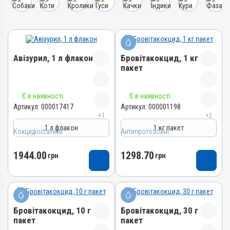
Авізурил, 1 л флакон
Бровітакокцид, 1 кг
пакет
Назва препарату
Назва препарату
Є в наявності
Є в наявності
Авізурил
Бровітакокцид
Артикул:
000017417
Артикул:
000001198
+1
+2
Артикул
Артикул
1 л флакон
1 кг пакет
000017417
Кокцидіостатики
Антипротозойні
000001198
Штрихкод
Штрихкод
1944.00
1298.70
4820012505012
грн
грн
4820012500062
Номер РП
Номер РП
АВ-09474-01-21
АВ-01156-01-10
Групи препаратів
Групи препаратів
Кокцидіостатики,
Бровітакокцид, 10 г
Бровітакокцид, 30 г
Антипротозойні,
Антипротозойні
пакет
пакет
Протипаразитарні,
Кокцидіостатики