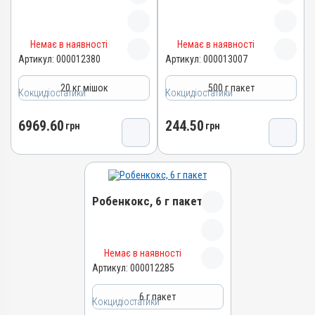
Показання
Показання
Протипаразитарні,
Антипротозойні,
Гістомоноз; Діарея;
Гістомоноз; Діарея;
Кокцидіостатики
Протипаразитарні,
Еймеріоз; Сальмонельоз;
Еймеріоз; Сальмонельоз;
Кокцидіостатики
Лікарська форма
Назва препарату
Назва препарату
Трихомоноз
Трихомоноз
Немає в наявності
Немає в наявності
Лікарська форма
Порошок
Робенкокс
Робенкокс
Артикул:
000012380
Артикул:
000013007
Таблетки
Діючи речовини
Артикул
Артикул
20 кг мішок
Діючи речовини
500 г пакет
Тінідазол
Кокцидіостатики
000012380
Кокцидіостатики
000013007
Тінідазол
Види тварин
Штрихкод
Штрихкод
6969.60
244.50
Види тварин
грн
грн
Кролики, Фазани, Голуби
4820012502530
4820012502929
Собаки, Коти, Кролики,
Застосування
Номер РП
Номер РП
Фазани, Голуби
Перорально з кормом
AB-05722-01-15
AB-05722-01-15
Застосування
Призначення
Групи препаратів
Групи препаратів
Перорально з кормом
Робенкокс, 6 г пакет
Для лікування ШКТ
Кокцидіостатики,
Кокцидіостатики,
Призначення
Протипаразитарні,
Протипаразитарні,
Показання
Для лікування ШКТ
Антипротозойні
Антипротозойні
Гістомоноз; Діарея;
Показання
Лікарська форма
Лікарська форма
Назва препарату
Еймеріоз; Сальмонельоз;
Немає в наявності
Трихомоноз
Амебіаз; Балантидіоз;
Порошок
Порошок
Робенкокс
Артикул:
000012285
Гістомоноз; Діарея;
Діючи речовини
Діючи речовини
Артикул
Еймеріоз; Ентерит;
6 г пакет
Робенідину гідрохлорид
Робенідину гідрохлорид
Кокцидіостатики
000012285
Лямбліоз; Сальмонельоз;
Трихомоноз