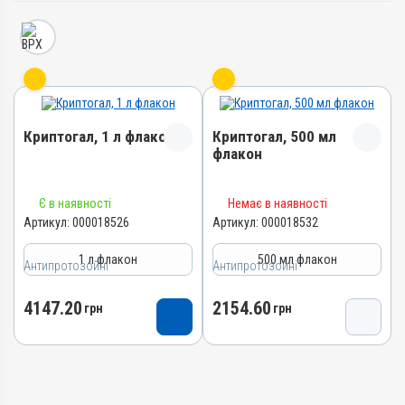
Криптогал, 1 л флакон
Криптогал, 500 мл
флакон
Назва препарату
Назва препарату
Є в наявності
Немає в наявності
Криптогал
Криптогал
Артикул:
000018526
Артикул:
000018532
Артикул
Артикул
1 л флакон
500 мл флакон
000018526
000018532
Антипротозойні
Антипротозойні
Штрихкод
Штрихкод
4147.20
2154.60
4820012505548
грн
4820012505531
грн
Номер РП
Номер РП
АВ-09660-01-23
АВ-09660-01-23
Групи препаратів
Групи препаратів
Антипротозойні,
Антипротозойні,