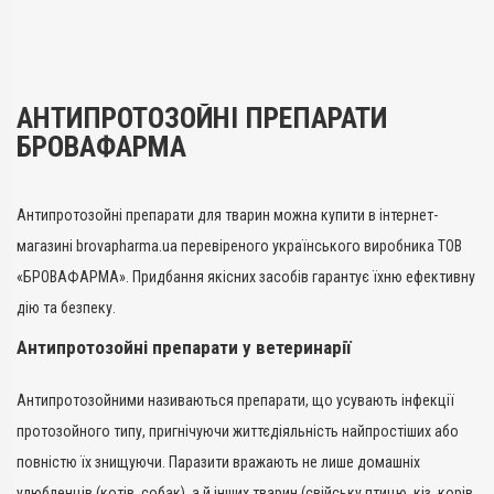
Протипаразитарні
Протипаразитарні
Лікарська форма
Лікарська форма
Розчин
Розчин
Діючи речовини
Діючи речовини
АНТИПРОТОЗОЙНІ ПРЕПАРАТИ
Галофугінону лактат
Галофугінону лактат
БРОВАФАРМА
Види тварин
Види тварин
ВРХ
ВРХ
Антипротозойні препарати для тварин можна купити в інтернет-
Застосування
Застосування
магазині brovapharma.ua перевіреного українського виробника ТОВ
Перорально
Перорально
«БРОВАФАРМА». Придбання якісних засобів гарантує їхню ефективну
Призначення
Призначення
Від діареї
Від діареї
дію та безпеку.
Антипротозойні препарати у ветеринарії
Антипротозойними називаються препарати, що усувають інфекції
протозойного типу, пригнічуючи життєдіяльність найпростіших або
повністю їх знищуючи. Паразити вражають не лише домашніх
улюбленців (котів, собак), а й інших тварин (свійську птицю, кіз, корів,