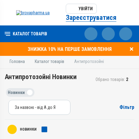
УВІЙТИ
Зареєструватися
КАТАЛОГ ТОВАРІВ
ЗНИЖКА 10% НА ПЕРШЕ ЗАМОВЛЕННЯ
Головна
Каталог товарів
Антипротозойні
Антипротозойні Новинки
Обрано товарів:
2
Новинки
Фільтр
За назвою - від А до Я
За назвою - від А до Я
За ціною – від дешевих
НОВИНКИ
За ціною – від дорогих