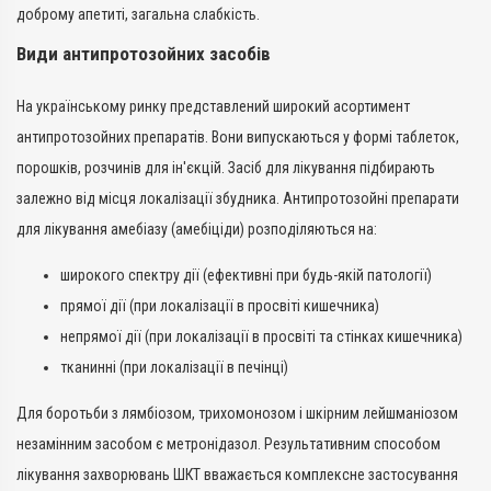
доброму апетиті, загальна слабкість.
Види антипротозойних засобів
На українському ринку представлений широкий асортимент
антипротозойних препаратів. Вони випускаються у формі таблеток,
порошків, розчинів для ін'єкцій. Засіб для лікування підбирають
залежно від місця локалізації збудника. Антипротозойні препарати
для лікування амебіазу (амебіціди) розподіляються на:
широкого спектру дії (ефективні при будь-якій патології)
прямої дії (при локалізації в просвіті кишечника)
непрямої дії (при локалізації в просвіті та стінках кишечника)
тканинні (при локалізації в печінці)
Для боротьби з лямбіозом, трихомонозом і шкірним лейшманіозом
незамінним засобом є метронідазол. Результативним способом
лікування захворювань ШКТ вважається комплексне застосування