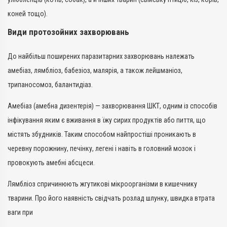
коней тощо).
Види протозойних захворювань
До найбільш поширених паразитарних захворювань належать
амебіаз, лямбліоз, бабезіоз, малярія, а також лейшманіоз,
трипаносомоз, балантидіаз.
Амебіаз (амебна дизентерія) — захворювання ШКТ, одним із способів
інфікування яким є вживання в їжу сирих продуктів або пиття, що
містять збудників. Таким способом найпростіші проникають в
черевну порожнину, печінку, легені і навіть в головний мозок і
провокують амебні абсцеси.
Лямбліоз спричинюють жгутикові мікроорганізми в кишечнику
тварини. Про його наявність свідчать розлад шлунку, швидка втрата
ваги при