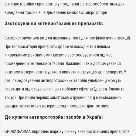
антипротозойних препаратів у поєднанні з ентерособрентами для
виведення токсинів і відновлення кишкової мікрофлори.
Застосування антипротозойних препаратів
Використовуються як для лікування, так і для профілактики інфекцій.
Протипаразитарні препарати добре взаємодіють з іншими
лікарськими речовинами і можуть застосовуватися під час
проведення комплексної терапії. Важливо чітко дотримуватися
вказівок ветеринара та уважно вивчати інструкцію до препарату. У
разі передозування антипротозойних засобів улюбленці можуть
страждати від отруєнь та інших побічних ефектів (діарея, блювота
тощо). При появі перших симптомів отруєння слід максимально
швидко зв'язатися з ветеринаром і провести діагностику.
Де купити антипротозойні засоби в Україні
БРОВАФАРМА виробляє широку лінійку антипротозойних препаратів