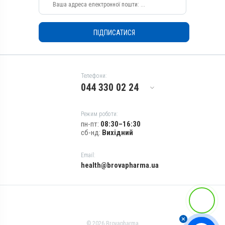
Показання
Діарея; Еймеріоз; Ентерит
ПІДПИСАТИСЯ
Телефони:
044 330 02 24
Режим роботи:
пн-пт:
08:30–16:30
сб-нд:
Вихідний
Email:
health@brovapharma.ua
© 2026 Brovapharma