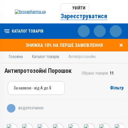
УВІЙТИ
Зареєструватися
КАТАЛОГ ТОВАРІВ
ЗНИЖКА 10% НА ПЕРШЕ ЗАМОВЛЕННЯ
Головна
Каталог товарів
Антипротозойні
Антипротозойні Порошок
Обрано товарів:
11
Фільтр
За назвою - від А до Я
За назвою - від А до Я
За ціною – від дешевих
ВОДОРОЗЧИННІ
За ціною – від дорогих