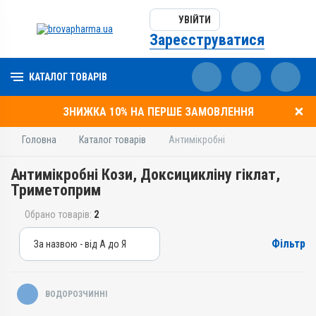
УВІЙТИ
Зареєструватися
КАТАЛОГ ТОВАРІВ
ЗНИЖКА 10% НА ПЕРШЕ ЗАМОВЛЕННЯ
Головна
Каталог товарів
Антимікробні
Антимікробні Кози, Доксицикліну гіклат,
Триметоприм
Обрано товарів:
2
Фільтр
За назвою - від А до Я
За назвою - від А до Я
За ціною – від дешевих
ВОДОРОЗЧИННІ
За ціною – від дорогих