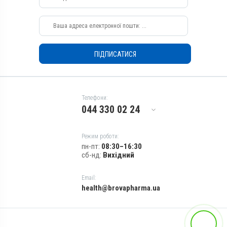
Ентерит; Колібактеріоз;
Зовнішньо
Пастерельоз; Пневмонія;
Призначення
Сальмонельоз
Для оброблення ран, Для
шкіри
ПІДПИСАТИСЯ
Показання
Виразки; Дерматит; Екзема;
Запалення; Рани; Флегмона;
Хірургія
Телефони:
044 330 02 24
Режим роботи:
пн-пт:
08:30–16:30
сб-нд:
Вихідний
Email:
health@brovapharma.ua