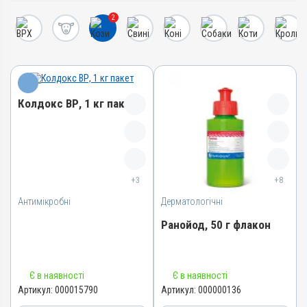
2
Колдокс ВР, 1 кг пакет
Назва препарату
Колдокс ВР
+3
+8
Артикул
Антимікробні
000015790
Дерматологічні
Штрихкод
Ранойод, 50 г флакон
4820012504305
Номер РП
Назва препарату
АВ-08130-01-18
Є в наявності
Є в наявності
Ранойод
Артикул:
000015790
Артикул:
000000136
Групи препаратів
Артикул