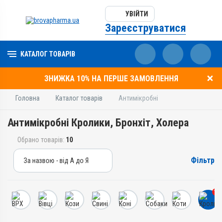
УВІЙТИ
Зареєструватися
КАТАЛОГ ТОВАРІВ
ЗНИЖКА 10% НА ПЕРШЕ ЗАМОВЛЕННЯ
Головна
Каталог товарів
Антимікробні
Антимікробні Кролики, Бронхіт, Холера
Обрано товарів:
10
Фільтр
За назвою - від А до Я
За назвою - від А до Я
За ціною – від дешевих
10
За ціною – від дорогих