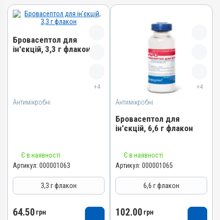
Бровасептол для
ін'єкцій, 3,3 г флакон
Назва препарату
Бровасептол для ін'єкцій
+4
+4
Артикул
Антимікробні
Антимікробні
000001063
Бровасептол для
Штрихкод
ін'єкцій, 6,6 г флакон
4820012500758
Номер РП
Назва препарату
Є в наявності
Є в наявності
АВ-00803-01-09
Бровасептол для ін'єкцій
Артикул:
000001063
Артикул:
000001065
Групи препаратів
Артикул
3,3 г флакон
6,6 г флакон
Антимікробні
000001065
Лікарська форма
Штрихкод
64.50
102.00
грн
грн
Порошок
4820012500765