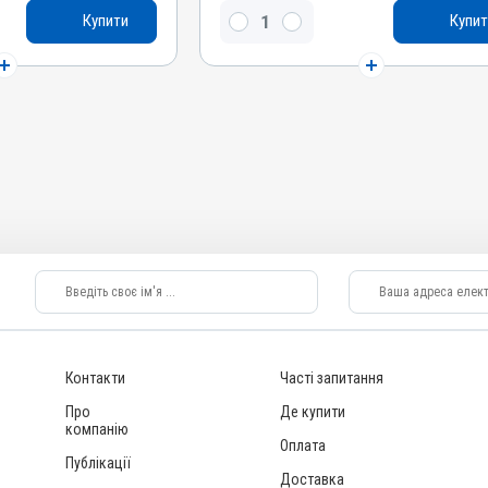
Левамізолу гідрохлорид
Купити
Купит
Види тварин
ндики, Кури, Голуби
ВРХ, Вівці, Свині, Гуси, Індики, Кури, Голуби
Застосування
трішньом'язово,
Підшкірно, Перорально з водою,
Внутрішньом'язово
Призначення
Від глистів
Показання
Аскариди; Нематоди
Контакти
Часті запитання
Про
Де купити
компанію
Оплата
Публікації
Доставка