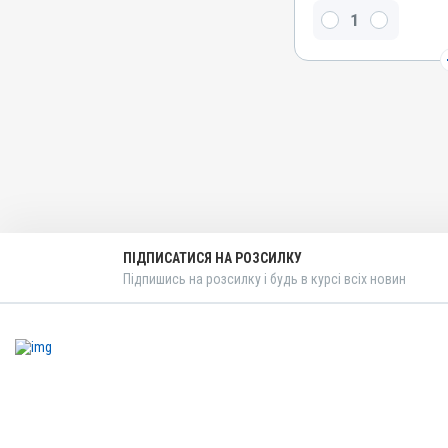
Левамізолу гідрохлорид
Види тварин
ВРХ, Вівці, Свині, Гуси, І
Застосування
Перорально з водою, Вну
Підшкірно
Призначення
Від глистів
Показання
Аскариди; Нематоди
ПІДПИСАТИСЯ НА РОЗСИЛКУ
Підпишись на розсилку і будь в курсі всіх новин