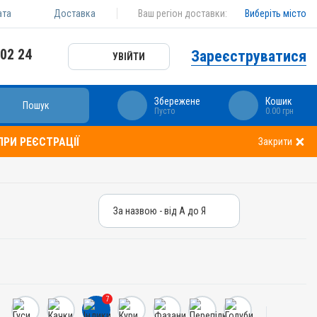
ата
Доставка
Ваш регіон доставки:
Виберіть місто
 02 24
Зареєструватися
УВІЙТИ
Збережене
Кошик
Пошук
Пусто
0.00 грн
РИ РЕЄСТРАЦІЇ
Закрити
За назвою - від А до Я
За назвою - від А до Я
За ціною – від дешевих
За ціною – від дорогих
7