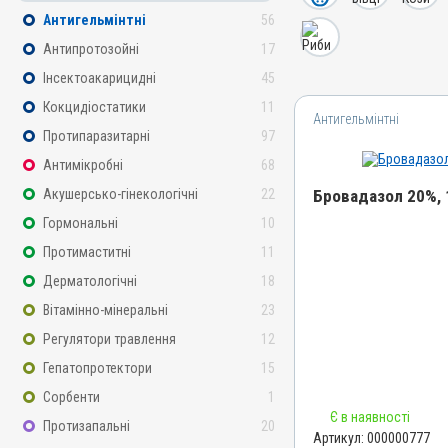
Антигельмінтні
56
Антипротозойні
17
Інсектоакарицидні
45
Кокцидіостатики
11
Антигельмінтні
Протипаразитарні
97
Антимікробні
68
Акушерсько-гінекологічні
22
Бровадазол 20%, 
Гормональні
10
Назва препарату
Протимаститні
11
Бровадазол 20%
Дерматологічні
18
Артикул
Вітамінно-мінеральні
23
000000777
Регулятори травлення
12
Штрихкод
Гепатопротектори
15
4820012502912
Сорбенти
1
Номер РП
Є в наявності
АВ-01936-01-10
Протизапальні
20
Артикул:
000000777