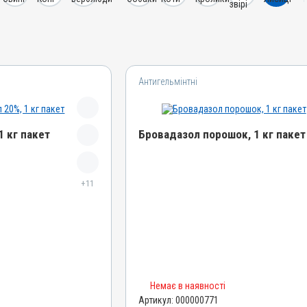
Антигельмінтні
1 кг пакет
Бровадазол порошок, 1 кг пакет
Назва препарату
+11
Бровадазол порошок
Артикул
000000771
Штрихкод
4820012500093
Номер РП
Немає в наявності
AB-00572-01-09
Артикул:
000000771