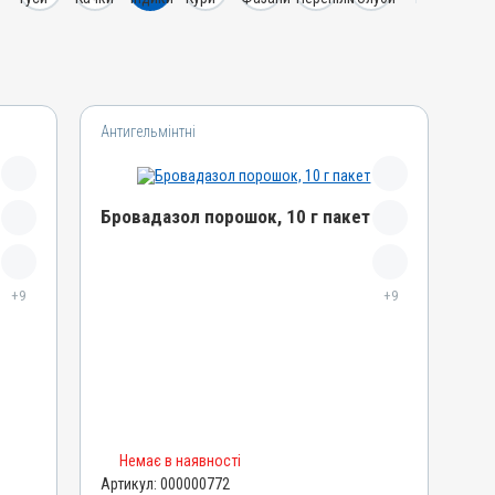
Антигельмінтні
Бровадазол порошок, 10 г пакет
Назва препарату
+9
Бровадазол порошок
+9
Артикул
000000772
Штрихкод
4820012500734
Номер РП
Немає в наявності
AB-00572-01-09
Артикул:
000000772