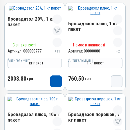
Бровадазол 20%, 1 кг
Бровадазол плюс, 1 кг
пакет
пакет
Назва препарату
Назва препарату
Є в наявності
Немає в наявності
Бровадазол 20%
Бровадазол плюс
Артикул:
000000777
Артикул:
000000801
+11
+2
Артикул
Артикул
Антигельмінтні
000000777
Антигельмінтні
1 кг пакет
1 кг пакет
000000801
Штрихкод
Штрихкод
4820012502912
2008.80
760.50
грн
грн
4820012500031
Номер РП
Номер РП
АВ-01936-01-10
AB-00883-01-10
Групи препаратів
Групи препаратів
Антигельмінтні,
Антигельмінтні,
Протипаразитарні
Бровадазол плюс, 100 г
Бровадазол порошок, 1
Протипаразитарні
Лікарська форма
пакет
кг пакет
Лікарська форма
Порошок