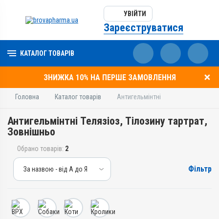
УВІЙТИ
Зареєструватися
КАТАЛОГ ТОВАРІВ
ЗНИЖКА 10% НА ПЕРШЕ ЗАМОВЛЕННЯ
Головна
Каталог товарів
Антигельмінтні
Антигельмінтні Телязіоз, Тілозину тартрат,
Зовнішньо
Обрано товарів:
2
Фільтр
За назвою - від А до Я
За назвою - від А до Я
За ціною – від дешевих
За ціною – від дорогих