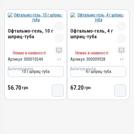
Офтальмо-гель, 10 г
Офтальмо-гель, 4 г
шприц-туба
шприц-туба
Назва препарату
Назва препарату
Немає в наявності
Немає в наявності
Офтальмо-гель
Офтальмо-гель
Артикул:
000010544
Артикул:
000009928
+1
+1
Артикул
Артикул
Антигельмінтні
Антигельмінтні
10 г шприц-туба
4 г шприц-туба
000010544
000009928
Штрихкод
Штрихкод
56.70
67.20
4820012505340
грн
грн
4820012505401
Групи препаратів
Номер РП
Антигельмінтні,
АВ-03636-01-12
Протипаразитарні,
Групи препаратів
Інсектоакарицидні
Антигельмінтні,
Лікарська форма
Протипаразитарні,
Гель
Інсектоакарицидні