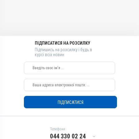
Діючи речовини
Лікарська форма
Івермектин, Ксероформ,
Гель
Тілозину тартрат
Діючи речовини
Види тварин
Тілозину тартрат,
ВРХ, Собаки, Коти, Кролики
Ксероформ, Івермектин
Застосування
ПІДПИСАТИСЯ НА РОЗСИЛКУ
Види тварин
Зовнішньо
Підпишись на розсилку і будь в
ВРХ, Собаки, Коти, Кролики
курсі всіх новин
Призначення
Застосування
Для очей, Від кліщів, Для
Зовнішньо
вух
Призначення
Показання
Для вух, Від кліщів, Для
Блефарит; Дерматит;
очей
Екзема; Ектопаразити;
Показання
Кератит; Кон’юнктивіт;
ПІДПИСАТИСЯ
Нотоедроз; Отодектоз;
Блефарит; Дерматит;
Псороптоз; Рикетсіоз;
Екзема; Ектопаразити;
Саркоптоз; Телязіоз;
Кератит; Кон’юнктивіт;
Хейлітіоз; Хоріоптоз
Нотоедроз; Отодектоз;
Псороптоз; Рикетсіоз;
Телефони:
Саркоптоз; Телязіоз;
044 330 02 24
Хейлітіоз; Хоріоптоз