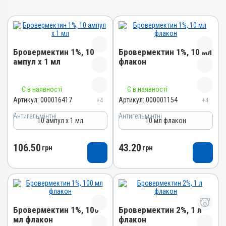
Бровермектин 1%, 10
Бровермектин 1%, 10 мл
ампул х 1 мл
флакон
Назва препарату
Назва препарату
Є в наявності
Є в наявності
Бровермектин 1%
Бровермектин 1%
Артикул:
000016417
Артикул:
000001154
+4
+4
Артикул
Артикул
Антигельмінтні
Антигельмінтні
10 ампул х 1 мл
10 мл флакон
000016417
000001154
Штрихкод
Штрихкод
106.50
43.20
грн
грн
4820012500482
4820012500444
Номер РП
Номер РП
AB-00805-01-09
AB-00805-01-09
Групи препаратів
Групи препаратів
Антигельмінтні,
Антигельмінтні,
Бровермектин 1%, 100
Бровермектин 2%, 1 л
Протипаразитарні,
Протипаразитарні,
мл флакон
флакон
Інсектоакарицидні
Інсектоакарицидні