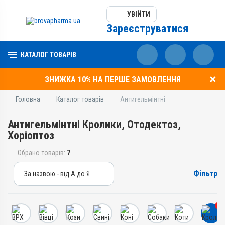
УВІЙТИ
Зареєструватися
КАТАЛОГ ТОВАРІВ
ЗНИЖКА 10% НА ПЕРШЕ ЗАМОВЛЕННЯ
Головна
Каталог товарів
Антигельмінтні
Антигельмінтні Кролики, Отодектоз,
Хоріоптоз
Обрано товарів:
7
Фільтр
За назвою - від А до Я
За назвою - від А до Я
За ціною – від дешевих
7
За ціною – від дорогих