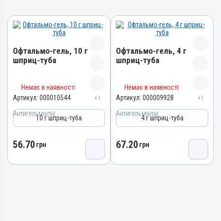
Офтальмо-гель, 10 г
Офтальмо-гель, 4 г
шприц-туба
шприц-туба
Назва препарату
Назва препарату
Немає в наявності
Немає в наявності
Офтальмо-гель
Офтальмо-гель
Артикул:
000010544
Артикул:
000009928
+1
+1
Артикул
Артикул
Антигельмінтні
Антигельмінтні
10 г шприц-туба
4 г шприц-туба
000010544
000009928
Штрихкод
Штрихкод
56.70
67.20
4820012505340
грн
грн
4820012505401
Групи препаратів
Номер РП
Антигельмінтні,
АВ-03636-01-12
Протипаразитарні,
Групи препаратів
Інсектоакарицидні
Антигельмінтні,
Лікарська форма
Протипаразитарні,
Гель
Інсектоакарицидні