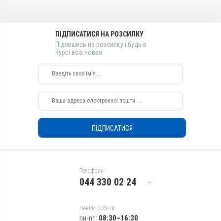
Діючи речовини
Лікарська форма
Івермектин, Ксероформ,
Гель
Тілозину тартрат
ПІДПИСАТИСЯ НА РОЗСИЛКУ
Діючи речовини
Види тварин
Підпишись на розсилку і будь в
Тілозину тартрат,
курсі всіх новин
ВРХ, Собаки, Коти, Кролики
Ксероформ, Івермектин
Застосування
Види тварин
Зовнішньо
ВРХ, Собаки, Коти, Кролики
Призначення
Застосування
Для очей, Від кліщів, Для
Зовнішньо
вух
Призначення
Показання
ПІДПИСАТИСЯ
Для вух, Від кліщів, Для
Блефарит; Дерматит;
очей
Екзема; Ектопаразити;
Показання
Кератит; Кон’юнктивіт;
Нотоедроз; Отодектоз;
Блефарит; Дерматит;
Телефони:
Псороптоз; Рикетсіоз;
Екзема; Ектопаразити;
044 330 02 24
Саркоптоз; Телязіоз;
Кератит; Кон’юнктивіт;
Хейлітіоз; Хоріоптоз
Нотоедроз; Отодектоз;
Псороптоз; Рикетсіоз;
Режим роботи:
Саркоптоз; Телязіоз;
пн-пт:
08:30–16:30
Хейлітіоз; Хоріоптоз