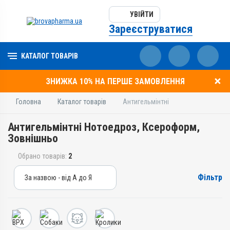
УВІЙТИ
Зареєструватися
КАТАЛОГ ТОВАРІВ
ЗНИЖКА 10% НА ПЕРШЕ ЗАМОВЛЕННЯ
Головна
Каталог товарів
Антигельмінтні
Антигельмінтні Нотоедроз, Ксероформ,
Зовнішньо
Обрано товарів:
2
Фільтр
За назвою - від А до Я
За назвою - від А до Я
За ціною – від дешевих
За ціною – від дорогих