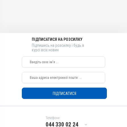
Діючи речовини
Лікарська форма
Ксероформ, Тілозину
Гель
тартрат, Івермектин
Діючи речовини
Види тварин
Ксероформ, Івермектин,
ВРХ, Собаки, Коти, Кролики
Тілозину тартрат
Застосування
ПІДПИСАТИСЯ НА РОЗСИЛКУ
Види тварин
Зовнішньо
Підпишись на розсилку і будь в
ВРХ, Собаки, Коти, Кролики
курсі всіх новин
Призначення
Застосування
Від кліщів, Для вух, Для
Зовнішньо
очей
Призначення
Показання
Від кліщів, Для очей, Для
Блефарит; Дерматит;
вух
Екзема; Ектопаразити;
Показання
Кератит; Кон’юнктивіт;
ПІДПИСАТИСЯ
Нотоедроз; Отодектоз;
Блефарит; Дерматит;
Псороптоз; Рикетсіоз;
Екзема; Ектопаразити;
Саркоптоз; Телязіоз;
Кератит; Кон’юнктивіт;
Хейлітіоз; Хоріоптоз
Нотоедроз; Отодектоз;
Псороптоз; Рикетсіоз;
Телефони:
Саркоптоз; Телязіоз;
044 330 02 24
Хейлітіоз; Хоріоптоз