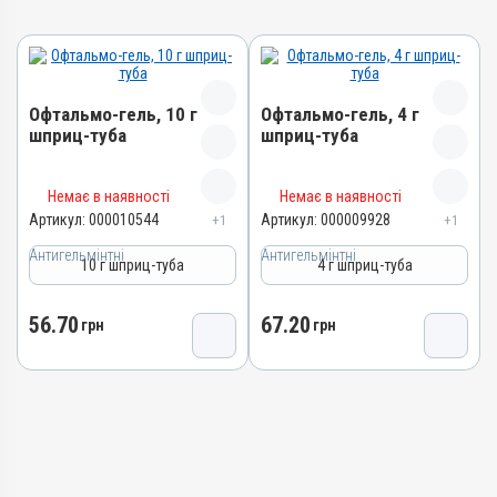
Офтальмо-гель, 10 г
Офтальмо-гель, 4 г
шприц-туба
шприц-туба
Назва препарату
Назва препарату
Немає в наявності
Немає в наявності
Офтальмо-гель
Офтальмо-гель
Артикул:
000010544
Артикул:
000009928
+1
+1
Артикул
Артикул
Антигельмінтні
Антигельмінтні
10 г шприц-туба
4 г шприц-туба
000010544
000009928
Штрихкод
Штрихкод
56.70
67.20
4820012505340
грн
грн
4820012505401
Групи препаратів
Номер РП
Антигельмінтні,
АВ-03636-01-12
Протипаразитарні,
Групи препаратів
Інсектоакарицидні
Антигельмінтні,
Лікарська форма
Протипаразитарні,
Гель
Інсектоакарицидні