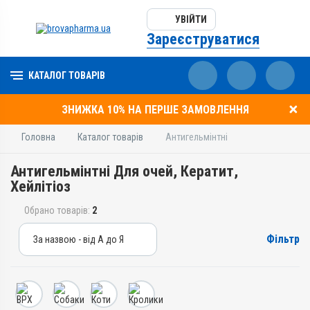
УВІЙТИ
Зареєструватися
КАТАЛОГ ТОВАРІВ
ЗНИЖКА 10% НА ПЕРШЕ ЗАМОВЛЕННЯ
Головна
Каталог товарів
Антигельмінтні
Антигельмінтні Для очей, Кератит,
Хейлітіоз
Обрано товарів:
2
Фільтр
За назвою - від А до Я
За назвою - від А до Я
За ціною – від дешевих
За ціною – від дорогих