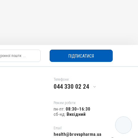
ПІДПИСАТИСЯ
Телефони:
044 330 02 24
Режим роботи:
пн-пт:
08:30–16:30
сб-нд:
Вихідний
КАТАЛОГ
Email:
health@brovapharma.ua