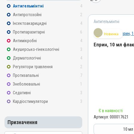
Антигельмінтні
4
Антипротозойні
2
Антигельмінтні
Інсектоакарицидні
4
Протипаразитарні
6
Новинка
Антимікробні
4
Еприн, 10 мл фла
Акушерсько-гінекологічні
3
Назва препарату
Дерматологічні
4
Еприн
Регулятори травлення
2
Артикул
Протизапальні
7
000017621
Знеболювальні
1
Штрихкод
Седативні
3
4820012505142
Кардіостимулятори
3
Номер РП
Є в наявності
АВ-09514-01-21
Артикул:
000017621
Групи препаратів
Призначення
Антигельмінтні, Протипар
10 мл
Інсектоакарицидні