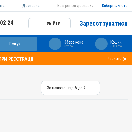
ата
Доставка
Ваш регіон доставки:
Виберіть місто
 02 24
Зареєструватися
УВІЙТИ
Збережене
Кошик
Пошук
Пусто
0.00 грн
РИ РЕЄСТРАЦІЇ
Закрити
За назвою - від А до Я
За назвою - від А до Я
За ціною – від дешевих
За ціною – від дорогих