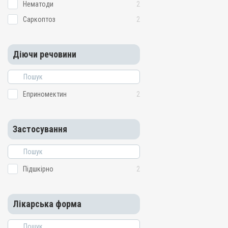
Нематоди
2
Саркоптоз
2
Діючи речовини
Еприномектин
2
Застосування
Підшкірно
2
Лікарська форма