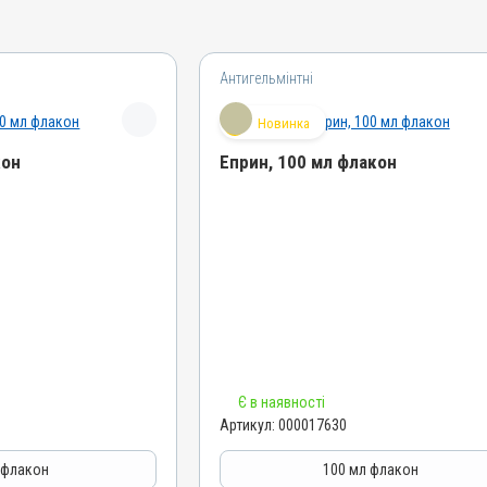
Антигельмінтні
Новинка
кон
Еприн, 100 мл флакон
Назва препарату
Еприн
Артикул
000017630
Штрихкод
4820012505159
Номер РП
Є в наявності
АВ-09514-01-21
Артикул:
000017630
Групи препаратів
азитарні,
Антигельмінтні, Протипаразитарні,
 флакон
100 мл флакон
Інсектоакарицидні