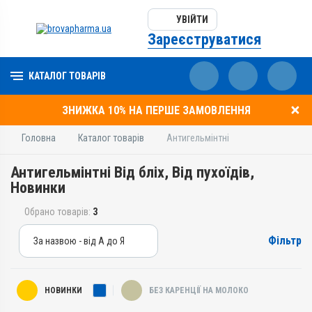
УВІЙТИ
Зареєструватися
КАТАЛОГ ТОВАРІВ
ЗНИЖКА 10% НА ПЕРШЕ ЗАМОВЛЕННЯ
Головна
Каталог товарів
Антигельмінтні
Антигельмінтні Від бліх, Від пухоїдів,
Новинки
Обрано товарів:
3
Фільтр
За назвою - від А до Я
За назвою - від А до Я
За ціною – від дешевих
НОВИНКИ
БЕЗ КАРЕНЦІЇ НА МОЛОКО
За ціною – від дорогих