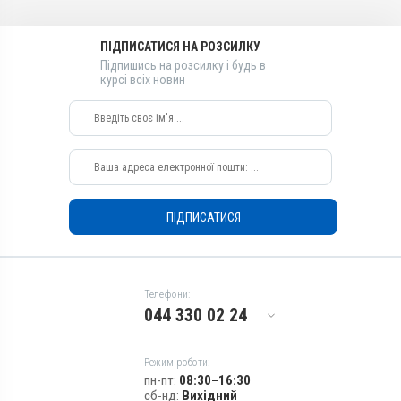
Фіпроніл, Еприномектин,
Ектопаразити; Нематоди;
Аскариди; Гастрофільоз;
Празиквантел, S-метопрен
Саркоптоз
Ектопаразити; Нематоди;
Саркоптоз
Види тварин
ПІДПИСАТИСЯ НА РОЗСИЛКУ
Коти
Підпишись на розсилку і будь в
курсі всіх новин
Застосування
Зовнішньо
Призначення
Від волосоїдів, Від вошей,
Від глистів, Від кліщів, Від
бліх
Показання
ПІДПИСАТИСЯ
Аскариди; Ектопаразити;
Нематоди; Цестоди
Телефони:
044 330 02 24
Режим роботи:
пн-пт:
08:30–16:30
сб-нд:
Вихідний