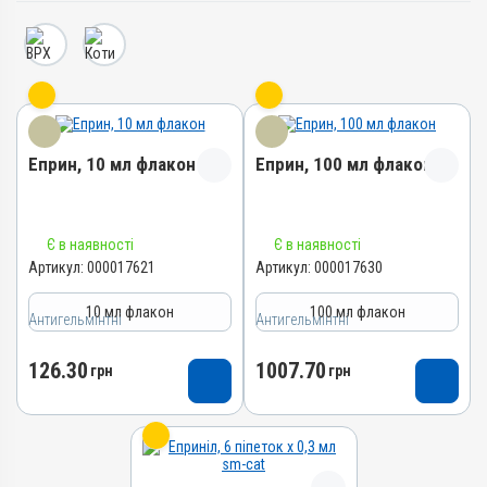
Еприн, 10 мл флакон
Еприн, 100 мл флакон
Назва препарату
Назва препарату
Є в наявності
Є в наявності
Еприн
Еприн
Артикул:
000017621
Артикул:
000017630
Артикул
Артикул
10 мл флакон
100 мл флакон
000017621
000017630
Антигельмінтні
Антигельмінтні
Штрихкод
Штрихкод
126.30
1007.70
4820012505142
грн
4820012505159
грн
Номер РП
Номер РП
АВ-09514-01-21
АВ-09514-01-21
Групи препаратів
Групи препаратів
Антигельмінтні,
Антигельмінтні,