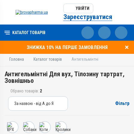
УВІЙТИ
Зареєструватися
КАТАЛОГ ТОВАРІВ
ЗНИЖКА 10% НА ПЕРШЕ ЗАМОВЛЕННЯ
Головна
Каталог товарів
Антигельмінтні
Антигельмінтні Для вух, Тілозину тартрат,
Зовнішньо
Обрано товарів:
2
Фільтр
За назвою - від А до Я
За назвою - від А до Я
За ціною – від дешевих
За ціною – від дорогих