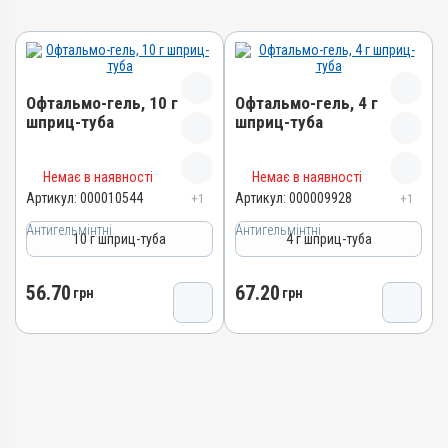
Офтальмо-гель, 10 г
Офтальмо-гель, 4 г
шприц-туба
шприц-туба
Назва препарату
Назва препарату
Немає в наявності
Немає в наявності
Офтальмо-гель
Офтальмо-гель
Артикул:
000010544
Артикул:
000009928
+1
+1
Артикул
Артикул
Антигельмінтні
Антигельмінтні
10 г шприц-туба
4 г шприц-туба
000010544
000009928
Штрихкод
Штрихкод
56.70
67.20
4820012505340
грн
грн
4820012505401
Групи препаратів
Номер РП
Антигельмінтні,
АВ-03636-01-12
Протипаразитарні,
Групи препаратів
Інсектоакарицидні
Антигельмінтні,
Лікарська форма
Протипаразитарні,
Гель
Інсектоакарицидні