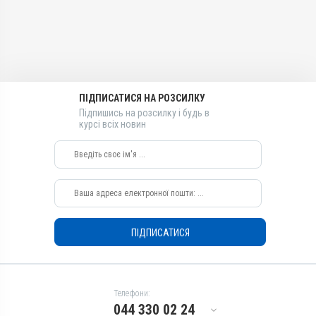
Діючи речовини
Лікарська форма
Івермектин, Ксероформ,
Гель
Тілозину тартрат
Діючи речовини
Види тварин
Тілозину тартрат,
ВРХ, Собаки, Коти, Кролики
Ксероформ, Івермектин
Застосування
ПІДПИСАТИСЯ НА РОЗСИЛКУ
Види тварин
Зовнішньо
Підпишись на розсилку і будь в
ВРХ, Собаки, Коти, Кролики
курсі всіх новин
Призначення
Застосування
Для очей, Від кліщів, Для
Зовнішньо
вух
Призначення
Показання
Для вух, Від кліщів, Для
Блефарит; Дерматит;
очей
Екзема; Ектопаразити;
Показання
Кератит; Кон’юнктивіт;
ПІДПИСАТИСЯ
Нотоедроз; Отодектоз;
Блефарит; Дерматит;
Псороптоз; Рикетсіоз;
Екзема; Ектопаразити;
Саркоптоз; Телязіоз;
Кератит; Кон’юнктивіт;
Хейлітіоз; Хоріоптоз
Нотоедроз; Отодектоз;
Псороптоз; Рикетсіоз;
Телефони:
Саркоптоз; Телязіоз;
044 330 02 24
Хейлітіоз; Хоріоптоз