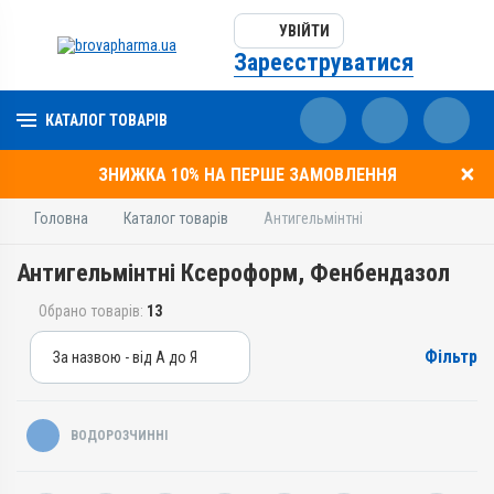
УВІЙТИ
Зареєструватися
КАТАЛОГ ТОВАРІВ
ЗНИЖКА 10% НА ПЕРШЕ ЗАМОВЛЕННЯ
Головна
Каталог товарів
Антигельмінтні
Антигельмінтні Ксероформ, Фенбендазол
Обрано товарів:
13
Фільтр
За назвою - від А до Я
За назвою - від А до Я
За ціною – від дешевих
ВОДОРОЗЧИННІ
За ціною – від дорогих