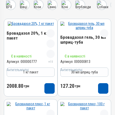
Бровадазол 20%, 1 кг
Бровадазол гель, 30 мл
пакет
шприц-туба
Назва препарату
Назва препарату
Є в наявності
Є в наявності
Бровадазол 20%
Бровадазол гель
Артикул:
000000777
Артикул:
000000813
+11
Артикул
Артикул
Антигельмінтні
000000777
Антигельмінтні
1 кг пакет
30 мл шприц-туба
000000813
Штрихкод
Штрихкод
4820012502912
2008.80
127.20
грн
грн
4820012501199
Номер РП
Номер РП
АВ-01936-01-10
АВ-01263-01-10
Групи препаратів
Групи препаратів
Антигельмінтні,
Антигельмінтні,
Протипаразитарні