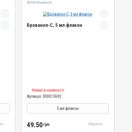
Антигельмінтні
Брованол-С, 5 мл флакон
Назва препарату
Брованол-С
Артикул
000013692
Штрихкод
4820012503315
Номер РП
Немає в наявності
АВ-06397-01-16
Артикул:
000013692
Групи препаратів
Антигельмінтні, Протипаразитарні
5 мл флакон
Лікарська форма
Суспензія
49.50
ти
Зберегти
грн
Діючи речовини