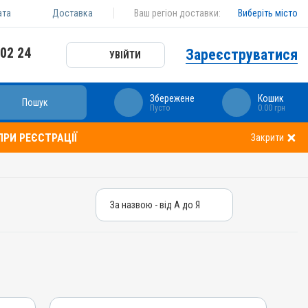
ата
Доставка
Ваш регіон доставки:
Виберіть місто
 02 24
Зареєструватися
УВІЙТИ
Збережене
Кошик
Пошук
Пусто
0.00 грн
РИ РЕЄСТРАЦІЇ
Закрити
За назвою - від А до Я
За назвою - від А до Я
За ціною – від дешевих
За ціною – від дорогих