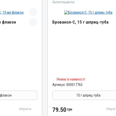
Антигельмінтні
л флакон
Брованол-С, 15 г шприц-туба
Назва препарату
Брованол-С
Артикул
000017765
Штрихкод
4820012505302
Групи препаратів
Немає в наявності
Антигельмінтні, Протипаразитарні
Артикул:
000017765
Лікарська форма
Суспензія
азитарні
 флакон
15 г шприц-туба
Діючи речовини
Пірантелу памоат, Празиквантел
79.50
Зберегти
Зберег
грн
Види тварин