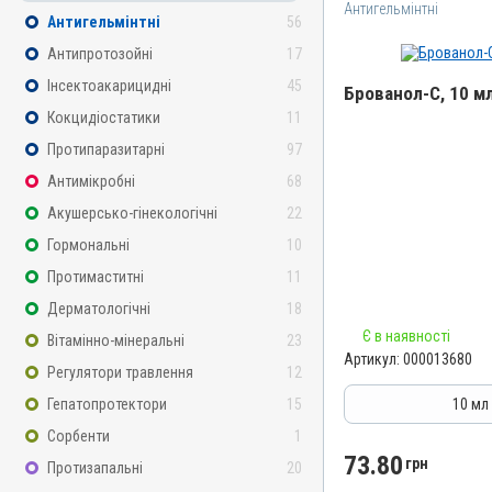
Антигельмінтні
Антигельмінтні
56
Антипротозойні
17
Інсектоакарицидні
45
Брованол-С, 10 м
Кокцидіостатики
11
Назва препарату
Протипаразитарні
97
Брованол-С
Антимікробні
68
Артикул
Акушерсько-гінекологічні
22
000013680
Гормональні
10
Штрихкод
Протимаститні
11
4820012503322
Дерматологічні
18
Номер РП
Є в наявності
Вітамінно-мінеральні
23
АВ-06397-01-16
Артикул:
000013680
Регулятори травлення
12
Групи препаратів
Антигельмінтні, Протипар
Гепатопротектори
15
10 мл
Лікарська форма
Сорбенти
1
Суспензія
73.80
грн
Протизапальні
20
Діючи речовини