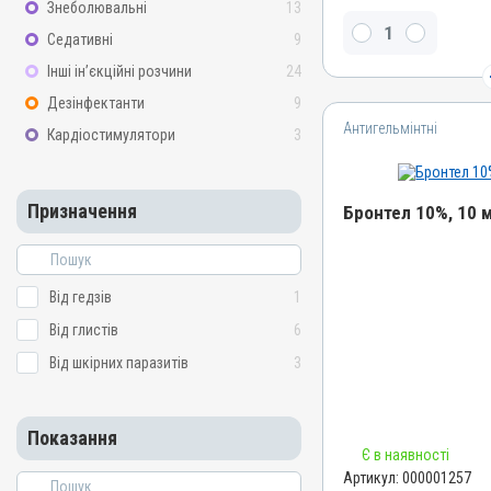
Знеболювальні
13
Пірантелу памоат, Прази
Седативні
9
Види тварин
Інші ін’єкційні розчини
24
Собаки, Коти
Дезінфектанти
9
Застосування
Антигельмінтні
Кардіостимулятори
3
Перорально на корінь яз
кормом
Призначення
Призначення
Бронтел 10%, 10 
Від глистів
Показання
Назва препарату
Аскариди; Нематоди; Це
Бронтел 10%
Від гедзів
1
Артикул
Від глистів
6
000001257
Від шкірних паразитів
3
Штрихкод
4820012500949
Показання
Номер РП
Є в наявності
АВ-00884-01-10
Артикул:
000001257