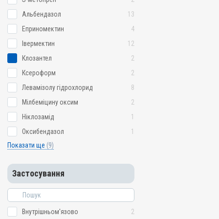
Альбендазол
13
Еприномектин
4
Івермектин
12
Клозантел
2
Ксероформ
2
Левамізолу гідрохлорид
8
Мілбеміцину оксим
2
Ніклозамід
1
Оксибендазол
1
Показати ще
(9)
Застосування
Внутрішньом'язово
2