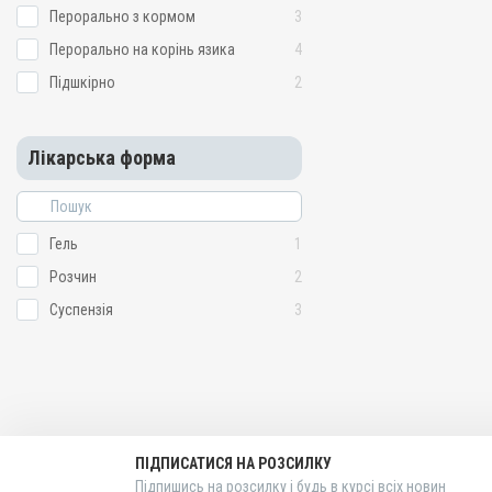
Перорально з кормом
3
Перорально на корінь язика
4
Підшкірно
2
Лікарська форма
Гель
1
Розчин
2
Суспензія
3
ПІДПИСАТИСЯ НА РОЗСИЛКУ
Підпишись на розсилку і будь в курсі всіх новин