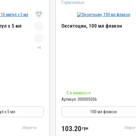
Гормональні
ул х 5 мл
Окситоцин, 100 мл флакон
Назва препарату
+4
Окситоцин
Артикул
000005056
Штрихкод
4820012501069
Номер РП
Є в наявності
АВ-01010-01-10
Артикул:
000005056
Групи препаратів
гінекологічні
Гормональні, Акушерсько-гінекологічні
ул х 5 мл
100 мл флакон
Лікарська форма
Розчин
103.20
Зберегти
Зберег
грн
Діючи речовини