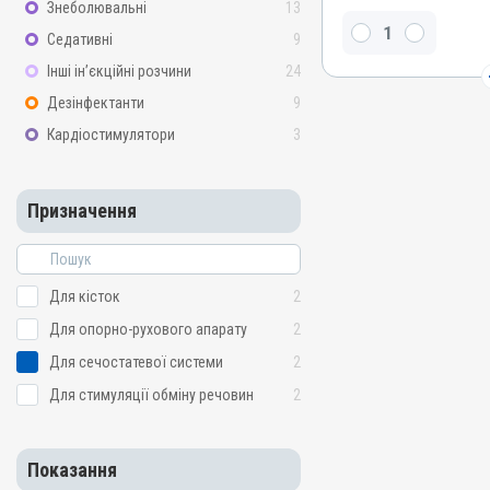
Знеболювальні
13
Окситоцин синтетичний
Седативні
9
Види тварин
Інші ін’єкційні розчини
24
ВРХ, Вівці, Кози, Свині, К
Дезінфектанти
9
Застосування
Кардіостимулятори
3
Внутрішньом'язово, Підш
Призначення
Для сечостатевої систе
Призначення
Показання
Аборт; Атонія матки; Енд
Метрит; Пологи
Для кісток
2
Для опорно-рухового апарату
2
Для сечостатевої системи
2
Для стимуляції обміну речовин
2
Показання