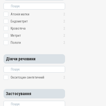
Атонія матки
2
Ендометрит
2
Кровотеча
2
Метрит
2
Пологи
2
Діючи речовини
Окситоцин синтетичний
2
Застосування