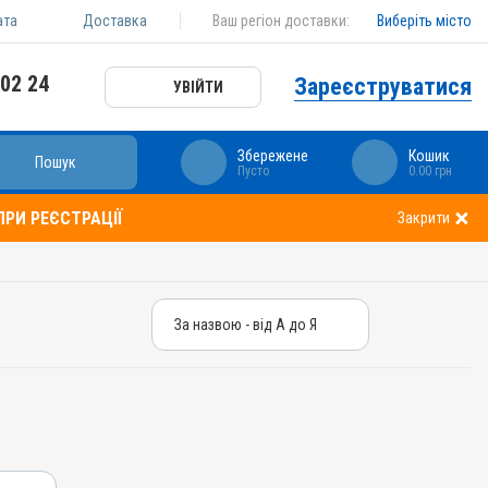
ата
Доставка
Ваш регіон доставки:
Виберіть місто
 02 24
Зареєструватися
УВІЙТИ
Збережене
Кошик
Пошук
Пусто
0.00 грн
РИ РЕЄСТРАЦІЇ
Закрити
За назвою - від А до Я
За назвою - від А до Я
За ціною – від дешевих
За ціною – від дорогих