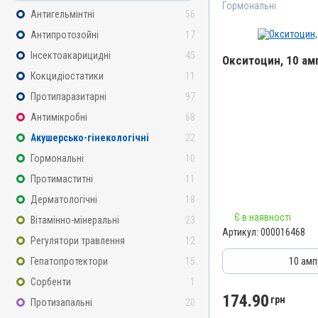
Гормональні
Антигельмінтні
56
Антипротозойні
17
Інсектоакарицидні
45
Окситоцин, 10 амп
Кокцидіостатики
11
Назва препарату
Протипаразитарні
97
Окситоцин
Антимікробні
68
Артикул
Акушерсько-гінекологічні
22
000016468
Гормональні
10
Штрихкод
Протимаститні
11
4820012500604
Дерматологічні
18
Номер РП
Є в наявності
Вітамінно-мінеральні
23
АВ-01010-01-10
Артикул:
000016468
Регулятори травлення
12
Групи препаратів
Гормональні, Акушерсько-
Гепатопротектори
15
10 амп
Лікарська форма
Сорбенти
1
Розчин
174.90
грн
Протизапальні
20
Діючи речовини