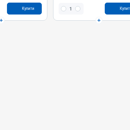
Окситоцин синтетичний
Купити
Купит
Види тварин
оні, Собаки, Коти
ВРХ, Вівці, Кози, Свині, Коні, Собаки, Коти
Застосування
кірно
Внутрішньом'язово, Підшкірно
Призначення
ми
Для сечостатевої системи
Показання
ометрит; Кровотеча;
Аборт; Атонія матки; Ендометрит; Кровотеча;
Метрит; Пологи