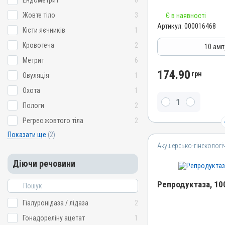
Ендометрит
6
Номер РП
Жовте тіло
3
Є в наявності
АВ-01010-01-10
Артикул:
000016468
Кісти яєчників
1
Групи препаратів
Кровотеча
2
Гормональні, Акушерсько-
10 амп
Лікарська форма
Метрит
6
Розчин
174.90
грн
Овуляція
1
Діючи речовини
Охота
1
Окситоцин синтетичний
Пологи
2
Види тварин
Регрес жовтого тіла
2
ВРХ, Вівці, Кози, Свині, К
Показати ще
(2)
Застосування
Акушерсько-гінекологі
Внутрішньом'язово, Підш
Діючи речовини
Призначення
Для сечостатевої систе
Репродуктаза, 10
Показання
Аборт; Атонія матки; Енд
Гіалуронідаза / лідаза
2
Назва препарату
Метрит; Пологи
Гонадореліну ацетат
1
Репродуктаза