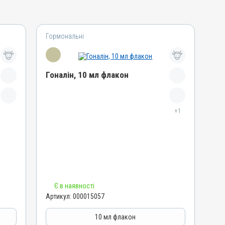
Гормональні
Гоналін, 10 мл флакон
Назва препарату
Гоналін
+1
Артикул
000015057
Штрихкод
4820012504046
Номер РП
Є в наявності
АВ-07493-01-18
Артикул:
000015057
Групи препаратів
Гормональні, Акушерсько-гінекологічні
10 мл флакон