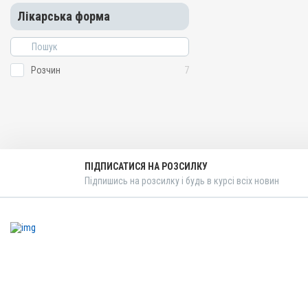
Ендометрит; Метрит; Саль
Лікарська форма
Розчин
7
ПІДПИСАТИСЯ НА РОЗСИЛКУ
Підпишись на розсилку і будь в курсі всіх новин