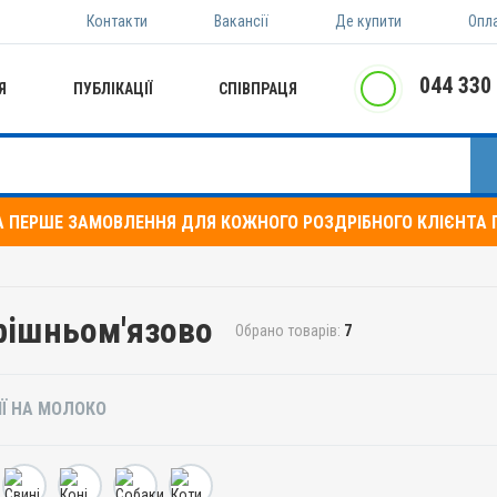
Контакти
Вакансії
Де купити
Опл
044 330
Я
ПУБЛІКАЦІЇ
СПІВПРАЦЯ
А ПЕРШЕ ЗАМОВЛЕННЯ ДЛЯ КОЖНОГО РОЗДРІБНОГО КЛІЄНТА П
рішньом'язово
Обрано товарів:
7
ІЇ НА МОЛОКО