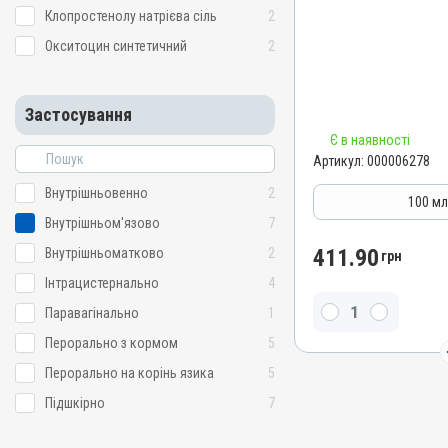
Клопростенолу натрієва сіль
2
Артикул
000006278
Окситоцин синтетичний
2
Штрихкод
4820012502066
Застосування
Номер РП
Є в наявності
АВ-03133-01-12
Артикул:
000006278
Групи препаратів
Внутрішньовенно
2
Акушерсько-гінекологічні
100 м
Внутрішньом'язово
7
Лікарська форма
Розчин
411.90
Внутрішньоматково
2
грн
Діючи речовини
Інтрацистернально
4
Гіалуронідаза / лідаза
Паравагінально
1
Види тварин
Перорально з кормом
5
ВРХ, Свині
Перорально на корінь язика
5
Застосування
Підшкірно
7
Підшкірно, Внутрішньом'
Показання