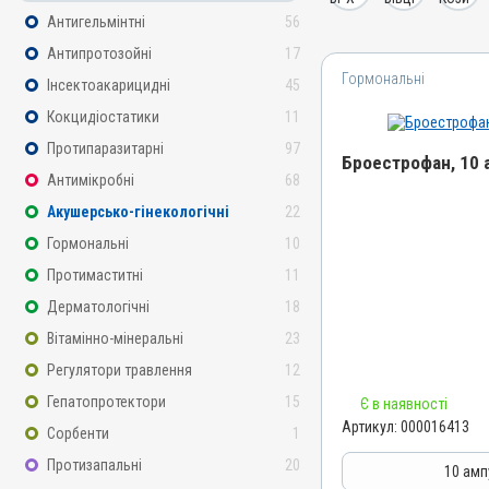
Антигельмінтні
56
Антипротозойні
17
Гормональні
Інсектоакарицидні
45
Кокцидіостатики
11
Протипаразитарні
97
Броестрофан, 10 
Антимікробні
68
Акушерсько-гінекологічні
22
Назва препарату
Броестрофан
Гормональні
10
Артикул
Протимаститні
11
000016413
Дерматологічні
18
Штрихкод
Вітамінно-мінеральні
23
4820012501090
Регулятори травлення
12
Номер РП
Гепатопротектори
15
Є в наявності
АВ-00889-01-10
Артикул:
000016413
Сорбенти
1
Групи препаратів
Протизапальні
20
Гормональні, Акушерсько-
10 амп