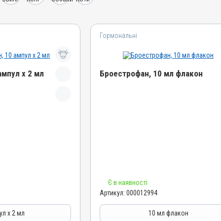
Гормональні
ампул х 2 мл
Броестрофан, 10 мл флакон
Назва препарату
Броестрофан
Артикул
000012994
Штрихкод
4820012503971
Номер РП
Є в наявності
АВ-00889-01-10
Артикул:
000012994
Групи препаратів
Гормональні, Акушерсько-гінекологічні
гінекологічні
ул х 2 мл
10 мл флакон