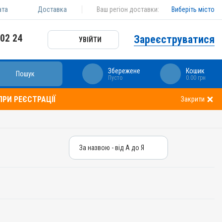
ата
Доставка
Ваш регіон доставки:
Виберіть місто
 02 24
Зареєструватися
УВІЙТИ
Збережене
Кошик
Пошук
Пусто
0.00 грн
РИ РЕЄСТРАЦІЇ
Закрити
За назвою - від А до Я
За назвою - від А до Я
За ціною – від дешевих
За ціною – від дорогих