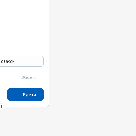
л флакон
Зберегти
Купити
язово