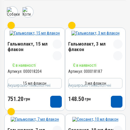
Гальмолакт, 15 мл
Гальмолакт, 3 мл
флакон
флакон
Назва препарату
Назва препарату
Є в наявності
Є в наявності
Гальмолакт
Гальмолакт
Артикул:
000018204
Артикул:
000018187
Артикул
Артикул
15 мл флакон
3 мл флакон
000018204
000018187
Акушерсько-гінекологічні
Акушерсько-гінекологічні
Штрихкод
Штрихкод
751.20
148.50
4820012505487
грн
4820012505463
грн
Групи препаратів
Групи препаратів
Акушерсько-гінекологічні
Акушерсько-гінекологічні
Лікарська форма
Лікарська форма
Розчин
Розчин