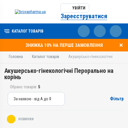
УВІЙТИ
Зареєструватися
КАТАЛОГ ТОВАРІВ
ЗНИЖКА 10% НА ПЕРШЕ ЗАМОВЛЕННЯ
Головна
Каталог товарів
Акушерсько-гінекологічні
Акушерсько-гінекологічні Перорально на
корінь
Обрано товарів:
5
Фільтр
За назвою - від А до Я
За назвою - від А до Я
За ціною – від дешевих
НОВИНКИ
За ціною – від дорогих