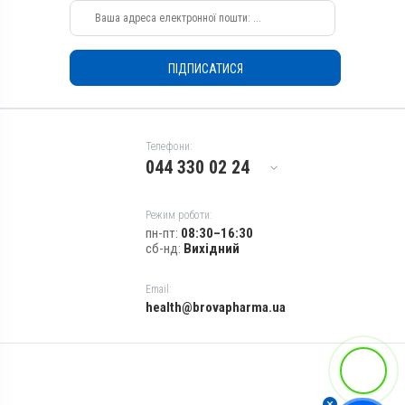
Показання
Корегування тічки; Охота
ПІДПИСАТИСЯ
Телефони:
044 330 02 24
Режим роботи:
пн-пт:
08:30–16:30
сб-нд:
Вихідний
Email:
health@brovapharma.ua