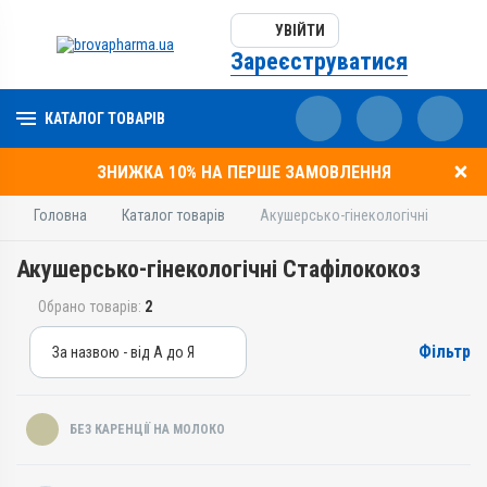
УВІЙТИ
Зареєструватися
КАТАЛОГ ТОВАРІВ
ЗНИЖКА 10% НА ПЕРШЕ ЗАМОВЛЕННЯ
Головна
Каталог товарів
Акушерсько-гінекологічні
Акушерсько-гінекологічні Стафiлококоз
Обрано товарів:
2
Фільтр
За назвою - від А до Я
За назвою - від А до Я
За ціною – від дешевих
БЕЗ КАРЕНЦІЇ НА МОЛОКО
За ціною – від дорогих