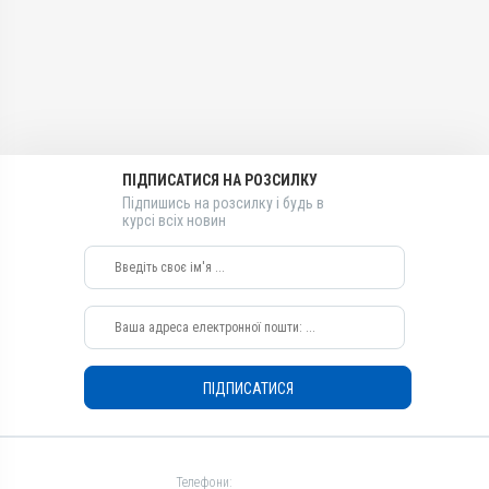
Лікарська форма
Лікарська форма
Таблетки
Суспензія
Діючи речовини
Діючи речовини
Сульфадіазину натрієва
Цефапірину бензатин
сіль, Канаміцину сульфат,
Без каренції на молоко
Окситетрацикліну
Так
гідрохлорид
Види тварин
ПІДПИСАТИСЯ НА РОЗСИЛКУ
Види тварин
Підпишись на розсилку і будь в
ВРХ
ВРХ
курсі всіх новин
Застосування
Застосування
Внутрішньоматково
Внутрішньоматково
Призначення
Призначення
Для сечостатевої системи
Для сечостатевої системи
Показання
Показання
Ендометрит; Запалення;
Вульвовагініт; Ендометрит;
ПІДПИСАТИСЯ
Метрит; Стафілококоз;
Запалення; Метрит;
Стрептококоз; Цервіцит
Стафілококоз;
Стрептококоз; Цервіцит
Телефони: