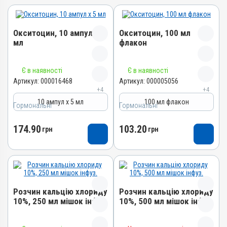
Окситоцин, 10 ампул х 5
Окситоцин, 100 мл
мл
флакон
Назва препарату
Назва препарату
Є в наявності
Є в наявності
Окситоцин
Окситоцин
Артикул:
000016468
Артикул:
000005056
+4
+4
Артикул
Артикул
10 ампул х 5 мл
100 мл флакон
Гормональні
000016468
Гормональні
000005056
Штрихкод
Штрихкод
174.90
103.20
грн
грн
4820012500604
4820012501069
Номер РП
Номер РП
АВ-01010-01-10
АВ-01010-01-10
Групи препаратів
Групи препаратів
Гормональні, Акушерсько-
Гормональні, Акушерсько-
Розчин кальцію хлориду
Розчин кальцію хлориду
гінекологічні
гінекологічні
10%, 250 мл мішок інфуз.
10%, 500 мл мішок інфуз.
Лікарська форма
Лікарська форма
Розчин
Розчин
Назва препарату
Назва препарату