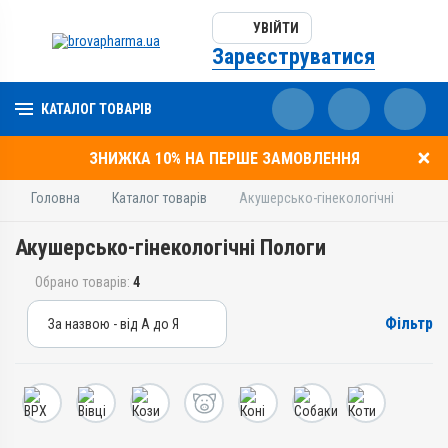
УВІЙТИ
Зареєструватися
КАТАЛОГ ТОВАРІВ
ЗНИЖКА 10% НА ПЕРШЕ ЗАМОВЛЕННЯ
Головна
Каталог товарів
Акушерсько-гінекологічні
Акушерсько-гінекологічні Пологи
Обрано товарів:
4
Фільтр
За назвою - від А до Я
За назвою - від А до Я
За ціною – від дешевих
За ціною – від дорогих