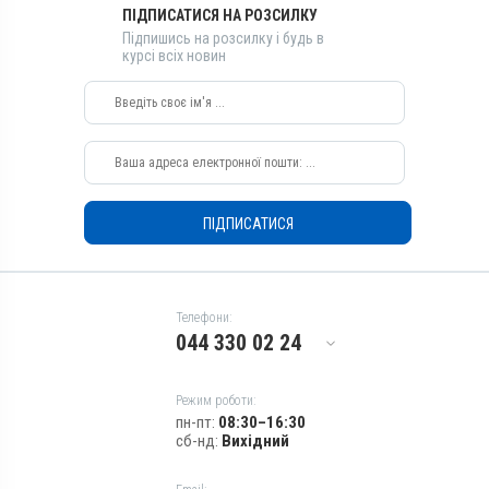
ПІДПИСАТИСЯ НА РОЗСИЛКУ
Призначення
Підпишись на розсилку і будь в
Від псевдовагітності, Для
курсі всіх новин
припинення лактації
ПІДПИСАТИСЯ
Телефони:
044 330 02 24
Режим роботи:
пн-пт:
08:30–16:30
сб-нд:
Вихідний