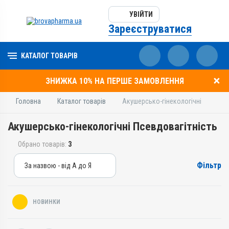
УВІЙТИ
Зареєструватися
КАТАЛОГ ТОВАРІВ
ЗНИЖКА 10% НА ПЕРШЕ ЗАМОВЛЕННЯ
Головна
Каталог товарів
Акушерсько-гінекологічні
Акушерсько-гінекологічні Псевдовагітність
Обрано товарів:
3
Фільтр
За назвою - від А до Я
За назвою - від А до Я
За ціною – від дешевих
НОВИНКИ
За ціною – від дорогих