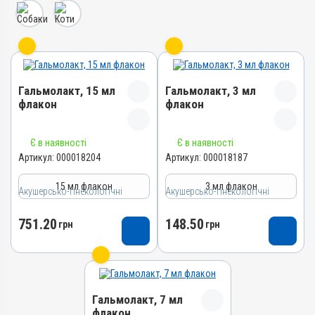
Гальмолакт, 15 мл
Гальмолакт, 3 мл
флакон
флакон
Назва препарату
Назва препарату
Є в наявності
Є в наявності
Гальмолакт
Гальмолакт
Артикул:
000018204
Артикул:
000018187
Артикул
Артикул
15 мл флакон
3 мл флакон
000018204
000018187
Акушерсько-гінекологічні
Акушерсько-гінекологічні
Штрихкод
Штрихкод
751.20
148.50
4820012505487
грн
4820012505463
грн
Групи препаратів
Групи препаратів
Акушерсько-гінекологічні
Акушерсько-гінекологічні
Лікарська форма
Лікарська форма
Розчин
Розчин
Гальмолакт, 7 мл
флакон