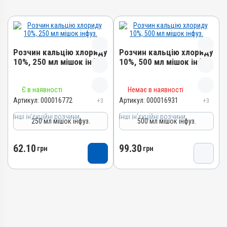
Розчин кальцію хлориду
Розчин кальцію хлориду
10%, 250 мл мішок інфуз.
10%, 500 мл мішок інфуз.
Назва препарату
Назва препарату
Є в наявності
Немає в наявності
Розчин кальцію хлориду
Розчин кальцію хлориду
Артикул:
000016772
Артикул:
000016931
+3
+3
10%
10%
Інші ін’єкційні розчини
Інші ін’єкційні розчини
250 мл мішок інфуз.
500 мл мішок інфуз.
Артикул
Артикул
000016772
000016931
62.10
99.30
Штрихкод
Штрихкод
грн
грн
4820012504527
4820012504831
Номер РП
Номер РП
АВ-01280-01-10
АВ-01280-01-10
Групи препаратів
Групи препаратів
Інші ін’єкційні розчини,
Інші ін’єкційні розчини,
Акушерсько-гінекологічні,
Акушерсько-гінекологічні,