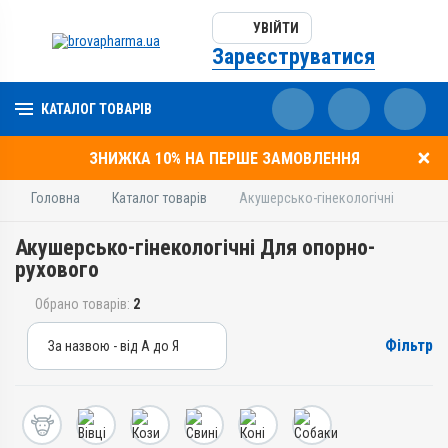
УВІЙТИ
Зареєструватися
КАТАЛОГ ТОВАРІВ
ЗНИЖКА 10% НА ПЕРШЕ ЗАМОВЛЕННЯ
Головна
Каталог товарів
Акушерсько-гінекологічні
Акушерсько-гінекологічні Для опорно-
рухового
Обрано товарів:
2
Фільтр
За назвою - від А до Я
За назвою - від А до Я
За ціною – від дешевих
За ціною – від дорогих