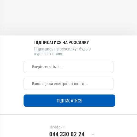
Вітамінно-мінеральні
Вітамінно-мінеральні
Лікарська форма
Лікарська форма
Розчин
Розчин
Діючи речовини
Діючи речовини
Кальцію хлорид гексагідрат
Кальцію хлорид гексагідрат
ПІДПИСАТИСЯ НА РОЗСИЛКУ
Види тварин
Види тварин
Підпишись на розсилку і будь в
ВРХ, Вівці, Кози, Свині, Коні,
ВРХ, Вівці, Кози, Свині, Коні,
курсі всіх новин
Собаки
Собаки
Застосування
Застосування
Внутрішньовенно
Внутрішньовенно
Призначення
Призначення
Для опорно-рухового
Для опорно-рухового
апарату, Для стимуляції
апарату, Для стимуляції
обміну речовин, Для кісток
обміну речовин, Для кісток
ПІДПИСАТИСЯ
Показання
Показання
Гіпокальціємія; Набряк;
Гіпокальціємія; Набряк;
Парез; Пологи; Рахіт
Парез; Пологи; Рахіт
Телефони:
044 330 02 24