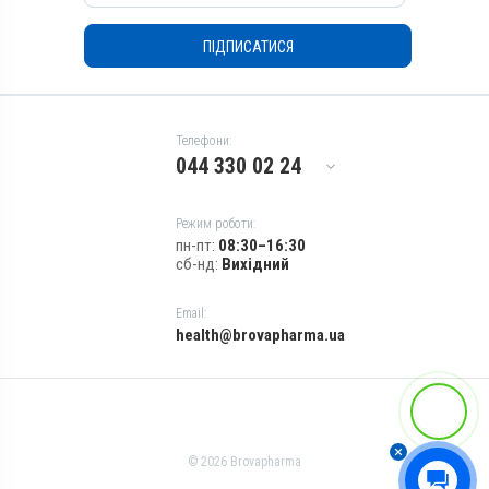
Запалення; Мастит
ПІДПИСАТИСЯ
Телефони:
044 330 02 24
Режим роботи:
пн-пт:
08:30–16:30
сб-нд:
Вихідний
Email:
health@brovapharma.ua
© 2026 Brovapharma