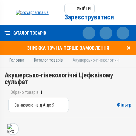
УВІЙТИ
Зареєструватися
КАТАЛОГ ТОВАРІВ
ЗНИЖКА 10% НА ПЕРШЕ ЗАМОВЛЕННЯ
Головна
Каталог товарів
Акушерсько-гінекологічні
Акушерсько-гінекологічні Цефквіному
сульфат
Обрано товарів:
1
Фільтр
За назвою - від А до Я
За назвою - від А до Я
За ціною – від дешевих
За ціною – від дорогих