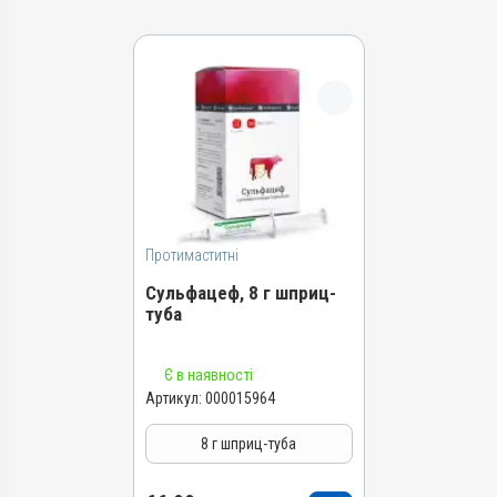
Протимаститні
Сульфацеф, 8 г шприц-
туба
Назва препарату
Є в наявності
Сульфацеф
Артикул:
000015964
Артикул
8 г шприц-туба
000015964
Штрихкод