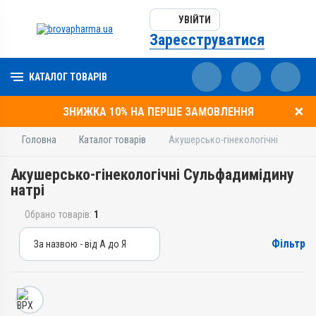
УВІЙТИ
Зареєструватися
КАТАЛОГ ТОВАРІВ
ЗНИЖКА 10% НА ПЕРШЕ ЗАМОВЛЕННЯ
Головна
Каталог товарів
Акушерсько-гінекологічні
Акушерсько-гінекологічні Сульфадимідину
натрі
Обрано товарів:
1
Фільтр
За назвою - від А до Я
За назвою - від А до Я
За ціною – від дешевих
За ціною – від дорогих