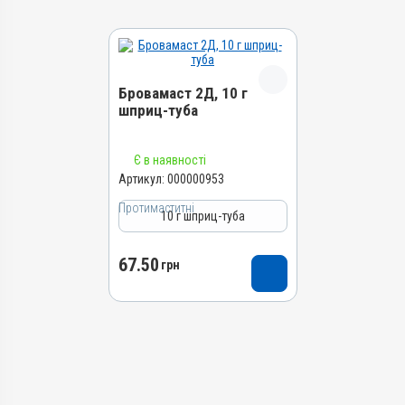
Бровамаст 2Д, 10 г
шприц-туба
Назва препарату
Є в наявності
Бровамаст 2Д
Артикул:
000000953
Артикул
Протимаститні
10 г шприц-туба
000000953
Штрихкод
67.50
грн
4820012505203
Номер РП
АВ-01272-01-10
Групи препаратів
Протимаститні, Акушерсько-
гінекологічні
Лікарська форма