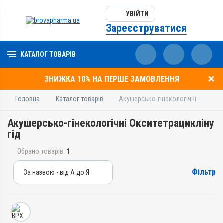
УВІЙТИ
Зареєструватися
КАТАЛОГ ТОВАРІВ
ЗНИЖКА 10% НА ПЕРШЕ ЗАМОВЛЕННЯ
Головна
Каталог товарів
Акушерсько-гінекологічні
Акушерсько-гінекологічні Окситетрацикліну
гід
Обрано товарів:
1
Фільтр
За назвою - від А до Я
За назвою - від А до Я
За ціною – від дешевих
За ціною – від дорогих