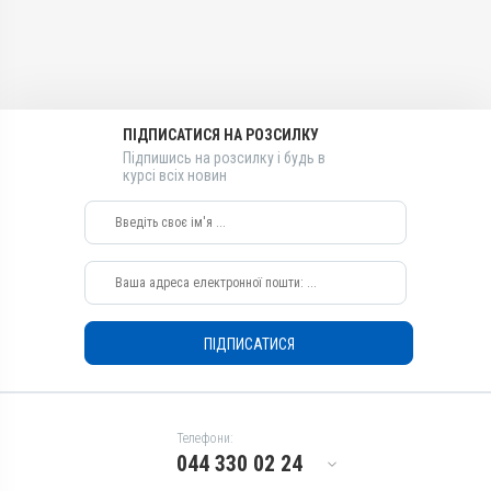
Діючи речовини
Окситетрацикліну
гідрохлорид, Сульфадіазину
натрієва сіль, Канаміцину
сульфат
ПІДПИСАТИСЯ НА РОЗСИЛКУ
Види тварин
Підпишись на розсилку і будь в
ВРХ
курсі всіх новин
Застосування
Внутрішньоматково
Призначення
Для сечостатевої системи
Показання
Вульвовагініт; Ендометрит;
ПІДПИСАТИСЯ
Запалення; Метрит;
Стафілококоз;
Стрептококоз; Цервіцит
Телефони:
044 330 02 24