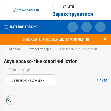
УВІЙТИ
Зареєструватися
КАТАЛОГ ТОВАРІВ
ЗНИЖКА 10% НА ПЕРШЕ ЗАМОВЛЕННЯ
Головна
Каталог товарів
Акушерсько-гінекологічні
Акушерсько-гінекологічні Іхтіол
Обрано товарів:
1
Фільтр
За назвою - від А до Я
За назвою - від А до Я
За ціною – від дешевих
За ціною – від дорогих