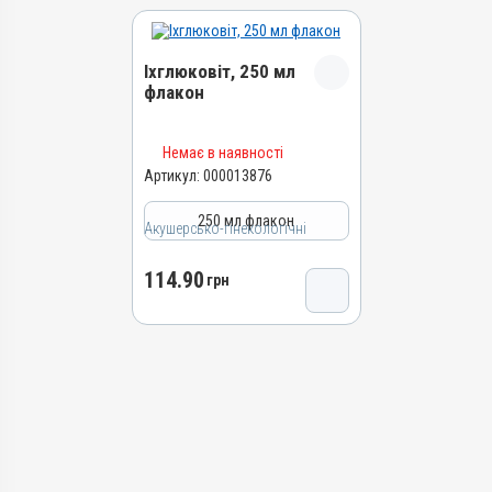
Іхглюковіт, 250 мл
флакон
Назва препарату
Немає в наявності
Іхглюковіт
Артикул:
000013876
Артикул
250 мл флакон
Акушерсько-гінекологічні
000013876
Штрихкод
114.90
грн
4820012504602
Номер РП
АВ-01270-01-10
Групи препаратів
Акушерсько-гінекологічні
Лікарська форма
Розчин
Діючи речовини