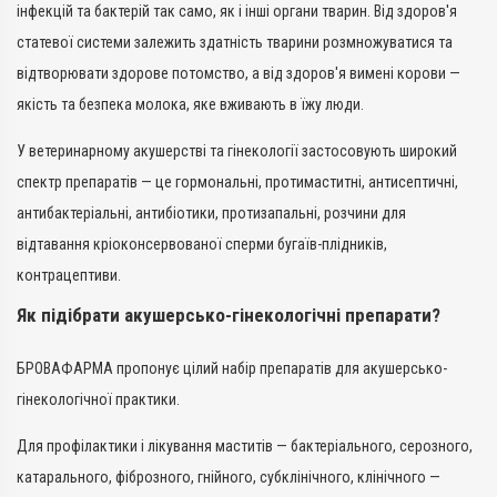
інфекцій та бактерій так само, як і інші органи тварин. Від здоров'я
Репродукція
статевої системи залежить здатність тварини розмножуватися та
відтворювати здорове потомство, а від здоров'я вимені корови —
якість та безпека молока, яке вживають в їжу люди.
У ветеринарному акушерстві та гінекології застосовують широкий
спектр препаратів — це гормональні, протимаститні, антисептичні,
антибактеріальні, антибіотики, протизапальні, розчини для
відтавання кріоконсервованої сперми бугаїв-плідників,
контрацептиви.
Як підібрати акушерсько-гінекологічні препарати?
БРОВАФАРМА пропонує цілий набір препаратів для акушерсько-
гінекологічної практики.
Для профілактики і лікування маститів — бактеріального, серозного,
катарального, фіброзного, гнійного, субклінічного, клінічного —