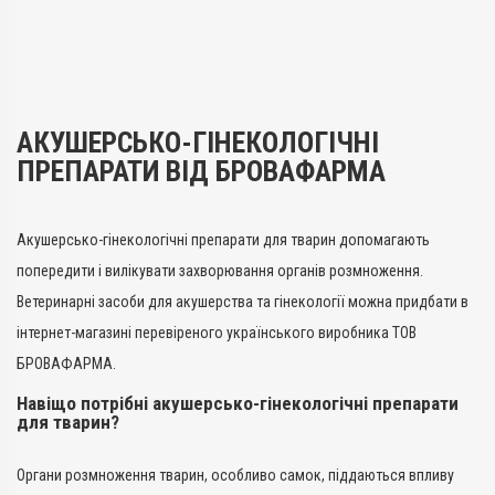
Гормональні, Акушерсько-
Акушерсько-гінекологічні
гінекологічні
Лікарська форма
Лікарська форма
Суспензія
Розчин
Діючи речовини
АКУШЕРСЬКО-ГІНЕКОЛОГІЧНІ
Діючи речовини
Цефапірину бензатин
Гонадореліну ацетат
ПРЕПАРАТИ ВІД БРОВАФАРМА
Без каренції на молоко
Без каренції на молоко
Так
Так
Види тварин
Акушерсько-гінекологічні препарати для тварин допомагають
Види тварин
ВРХ
попередити і вилікувати захворювання органів розмноження.
ВРХ, Свині, Коні, Собаки
Застосування
Ветеринарні засоби для акушерства та гінекології можна придбати в
Застосування
Внутрішньоматково
інтернет-магазині перевіреного українського виробника ТОВ
Внутрішньом'язово,
Призначення
Підшкірно
БРОВАФАРМА.
Для сечостатевої системи
Призначення
Навіщо потрібні акушерсько-гінекологічні препарати
Показання
Для сечостатевої системи
для тварин?
Ендометрит; Запалення;
Показання
Метрит; Стафілококоз;
Жовте тіло; Кісти яєчників;
Стрептококоз; Цервіцит
Органи розмноження тварин, особливо самок, піддаються впливу
Овуляція; Охота;