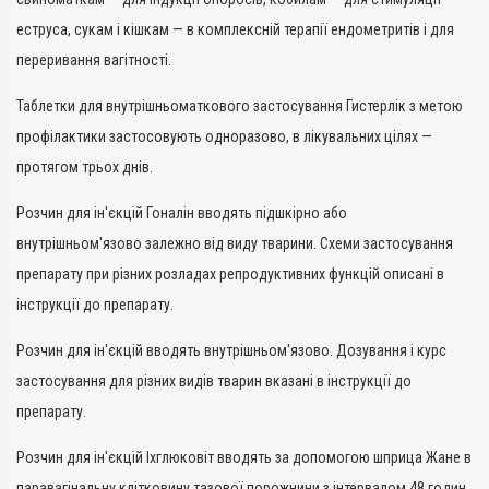
еструса, сукам і кішкам — в комплексній терапії ендометритів і для
переривання вагітності.
Таблетки для внутрішньоматкового застосування Гистерлік з метою
профілактики застосовують одноразово, в лікувальних цілях —
протягом трьох днів.
Розчин для ін'єкцій Гоналін вводять підшкірно або
внутрішньом'язово залежно від виду тварини. Схеми застосування
препарату при різних розладах репродуктивних функцій описані в
інструкції до препарату.
Розчин для ін'єкцій вводять внутрішньом'язово. Дозування і курс
застосування для різних видів тварин вказані в інструкції до
препарату.
Розчин для ін'єкцій Іхглюковіт вводять за допомогою шприца Жане в
паравагінальну клітковину тазової порожнини з інтервалом 48 годин.