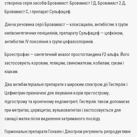
створена серія засобів Бровамаст: Бровамаст 1Д, Бровамаст 2 Д,
Бровамаст С, і препарат Сульфацеф.
Діюча речовина серії Бровамаст — клоксацилін, антибіотик з групи
напівсинтетичних пеніцилінів, препарату Сульфацеф — цефкіном,
антибіотик IV покоління з групи цефалоспоринів.
Броестрофан — синтетичний аналог простогландина F2-альфа. Його
застосовують коровам, телицям, свиноматкам, кобилам, сукам і
кішкам.
Два антибактеріальні препарати з широким спектром дії Гистерлік і
Цефметрин призначені для лікування корів при гострому,
підгострому та хронічному ендометриті. Гистерлік також допомагає
при метритах, цервіцитах, вульвовагінітах і застосовується для
санації матки після видалення затриманого посліду.
Гормональні препарати Гоналін і Дінотром регулюють репродуктивні