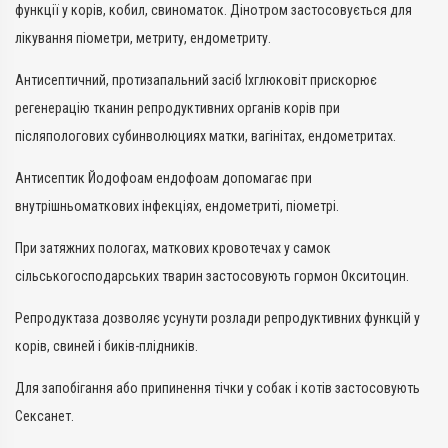
функції у корів, кобил, свиноматок. Дінотром застосовується для
лікування піометри, метриту, ендометриту.
Антисептичний, протизапальний засіб Іхглюковіт прискорює
регенерацію тканин репродуктивних органів корів при
післяпологових субинволюциях матки, вагінітах, ендометритах.
Антисептик Йодофоам ендофоам допомагає при
внутрішньоматкових інфекціях, ендометриті, піометрі.
При затяжних пологах, маткових кровотечах у самок
сільськогосподарських тварин застосовують гормон Окситоцин.
Репродуктаза дозволяє усунути розлади репродуктивних функцій у
корів, свиней і биків-плідників.
Для запобігання або припинення тічки у собак і котів застосовують
Сексанет.