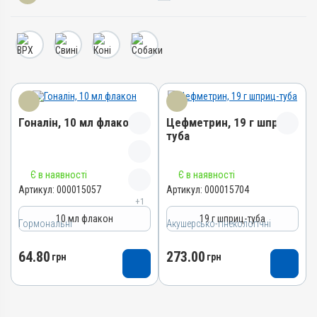
Гоналін, 10 мл флакон
Цефметрин, 19 г шприц-
туба
Назва препарату
Назва препарату
Є в наявності
Є в наявності
Гоналін
Цефметрин
Артикул:
000015057
Артикул:
000015704
+1
Артикул
Артикул
10 мл флакон
19 г шприц-туба
Гормональні
000015057
Акушерсько-гінекологічні
000015704
Штрихкод
Штрихкод
64.80
273.00
грн
грн
4820012504046
4820012504190
Номер РП
Номер РП
АВ-07493-01-18
АВ-08131-01-18
Групи препаратів
Групи препаратів