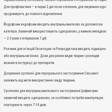
Для профілактики — в перші 2 дні після отелення, для лікування курс
продовжують до повного відновлення.
Йодофоам ендофоам вводять внутрішньоматково за допомогою
катетера. Зазвичай використовують одноразово, у важких випадках
— 2-3 рази з інтервалом 7 діб.
Розчини для ін'єкцій Окситоцин та Репродуктаза вводять підшкірно
або внутрішньом'язово. Дози для різних видів тварин і розладів
вказані в інструкції до препаратів.
Дозування суспензії для перорального застосування Сексанет
залежить від мети використання і виду тварини.
Суспензію для внутрішньоматкового застосування Цефметрин
зазвичай вводять одноразово, за особливої потреби маніпуляцію
повторюють через 7-14 днів.