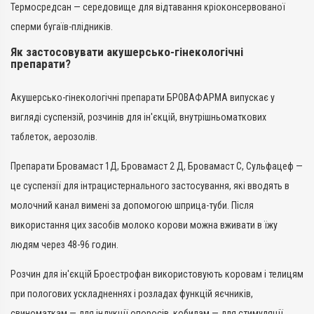
Термосредсан — середовище для відтавання кріоконсервованої
сперми бугаїв-плідників.
Як застосовувати акушерсько-гінекологічні
препарати?
Акушерсько-гінекологічні препарати БРОВАФАРМА випускає у
вигляді суспензій, розчинів для ін'єкцій, внутрішньоматкових
таблеток, аерозолів.
Препарати Бровамаст 1Д, Бровамаст 2 Д, Бровамаст С, Сульфацеф —
це суспензії для інтрацистернального застосування, які вводять в
молочний канал вимені за допомогою шприца-туби. Після
використання цих засобів молоко корови можна вживати в їжу
людям через 48-96 годин.
Розчин для ін'єкцій Броестрофан використовують коровам і телицям
при пологових ускладненнях і розладах функцій яєчників,
свиноматкам — для індукції опоросів, кобилам — для стимуляції