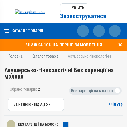
УВІЙТИ
Зареєструватися
КАТАЛОГ ТОВАРІВ
ЗНИЖКА 10% НА ПЕРШЕ ЗАМОВЛЕННЯ
Головна
Каталог товарів
Акушерсько-гінекологічні
Акушерсько-гінекологічні Без каренції на
молоко
Обрано товарів:
2
Без каренції на молоко
Фільтр
За назвою - від А до Я
За назвою - від А до Я
За ціною – від дешевих
БЕЗ КАРЕНЦІЇ НА МОЛОКО
За ціною – від дорогих